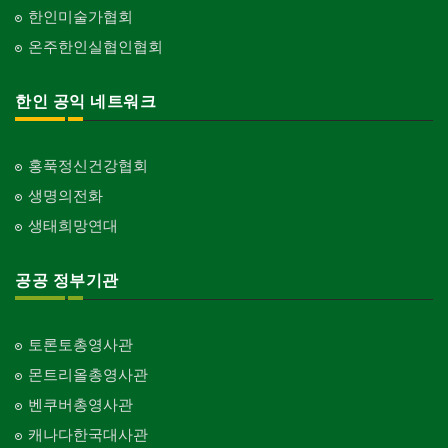
한인미술가협회
온주한인실협인협회
한인 공익 네트워크
홍푹정신건강협회
생명의전화
생태희망연대
공공 정부기관
토론토총영사관
몬트리올총영사관
벤쿠버총영사관
캐나다한국대사관