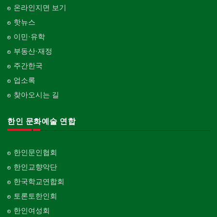
온라인지면 보기
핫뉴스
이민·유학
부동산·재정
주간한국
업소록
찾아오시는 길
한인 문화예술 연합
한인문인협회
한인교향악단
한국학교연합회
토론토한인회
한인여성회