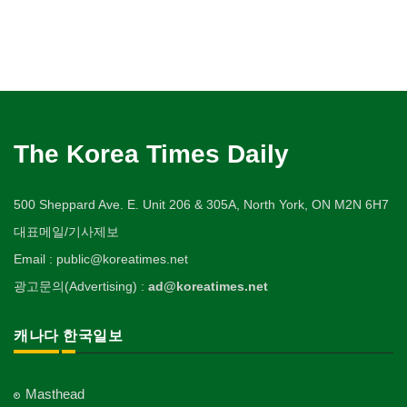
The Korea Times Daily
500 Sheppard Ave. E. Unit 206 & 305A, North York, ON M2N 6H7
대표메일/기사제보
Email : public@koreatimes.net
광고문의(Advertising) :
ad@koreatimes.net
캐나다 한국일보
Masthead