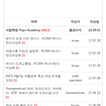
제목
작성자
작성일
석탑학원 Tops Academy
웹관리자
22.09.01
[7617]
배우자 초청 이민 세미나 - KCWA 캐나다
kcwa
17.07.28
한인여성회
[0]
대중교통 직업군 설명회 - KCWA 캐나다
kcwa
17.07.28
한인여성회
[0]
캐나다 도로교통법 - KCWA 캐나다한인
kcwa
17.07.28
여성회
[0]
[MIT] 8월7일 여름방학 특강 개강 (1개월
math
17.07.06
과정)
specialist
[0]
*homeworkvan*과제, 온라인코스, 커버레
터, SOP, 에세이,페이퍼 도와드립니다!
homeworkvan
17.06.22
[0]
영어 수학 불어 지도
tesoro
17.06.08
[0]