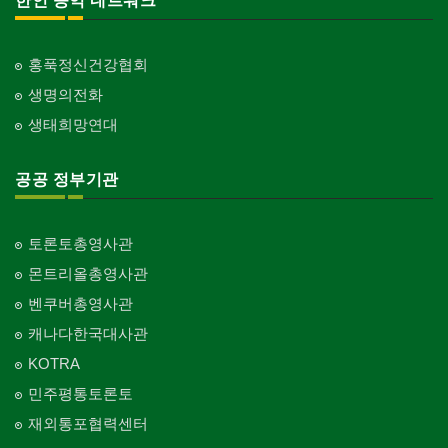
한인 공익 네트워크
홍푹정신건강협회
생명의전화
생태희망연대
공공 정부기관
토론토총영사관
몬트리올총영사관
벤쿠버총영사관
캐나다한국대사관
KOTRA
민주평통토론토
재외통포협력센터