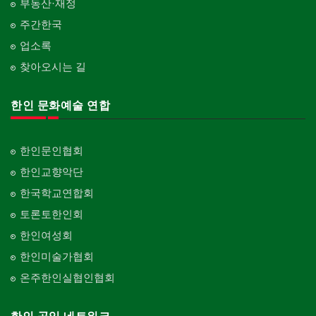
부동산·재정
주간한국
업소록
찾아오시는 길
한인 문화예술 연합
한인문인협회
한인교향악단
한국학교연합회
토론토한인회
한인여성회
한인미술가협회
온주한인실협인협회