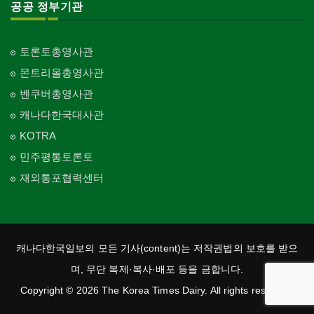
공공 정부기관
토론토총영사관
몬트리올총영사관
벤쿠버총영사관
캐나다한국대사관
KOTRA
민주평통토론토
재외통포협력센터
캐나다한국일보의 모든 기사(content)는 저작권법의 보호를 받으
며, 무단 복제·복사·배포 등을 금합니다.
Copyright © 2026 The Korea Times Dairy. All rights reserved.