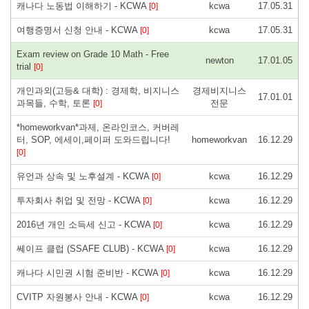
캐나다 노동법 이해하기 - KCWA
kcwa
17.05.31
[0]
여행증명서 신청 안내 - KCWA
kcwa
17.05.31
[0]
Exam review on Grade 10 Math - Free
newton
17.01.05
trial
[0]
개인과외(고등& 대학) : 경제학, 비지니스
경제비지니스
17.01.01
과목들, 수학, 토론
전문
[0]
*homeworkvan*과제, 온라인코스, 커버레
터, SOP, 에세이,페이퍼 도와드립니다!
homeworkvan
16.12.29
[0]
유언과 상속 및 노후설계 - KCWA
kcwa
16.12.29
[0]
투자회사 취업 및 전망 - KCWA
kcwa
16.12.29
[0]
2016년 개인 소득세 신고 - KCWA
kcwa
16.12.29
[0]
쎄이프 클럽 (SSAFE CLUB) - KCWA
kcwa
16.12.29
[0]
캐나다 시민권 시험 준비반 - KCWA
kcwa
16.12.29
[0]
CVITP 자원봉사 안내 - KCWA
kcwa
16.12.29
[0]