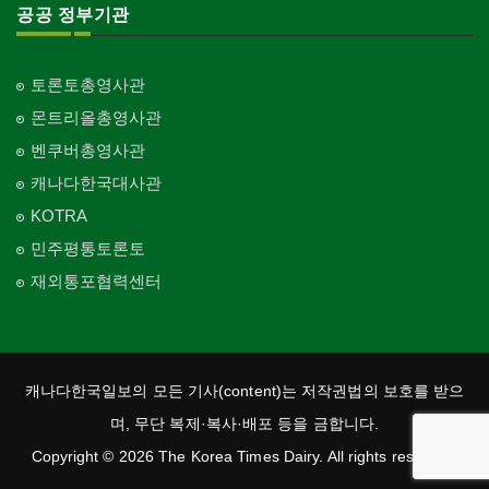
공공 정부기관
토론토총영사관
몬트리올총영사관
벤쿠버총영사관
캐나다한국대사관
KOTRA
민주평통토론토
재외통포협력센터
캐나다한국일보의 모든 기사(content)는 저작권법의 보호를 받으
며, 무단 복제·복사·배포 등을 금합니다.
Copyright © 2026 The Korea Times Dairy. All rights reserved.