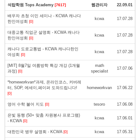
석탑학원 Tops Academy
웹관리자
22.09.01
[7617]
배우자 초청 이민 세미나 - KCWA 캐나다
kcwa
17.07.28
한인여성회
[0]
대중교통 직업군 설명회 - KCWA 캐나다
kcwa
17.07.28
한인여성회
[0]
캐나다 도로교통법 - KCWA 캐나다한인
kcwa
17.07.28
여성회
[0]
[MIT] 8월7일 여름방학 특강 개강 (1개월
math
17.07.06
과정)
specialist
[0]
*homeworkvan*과제, 온라인코스, 커버레
터, SOP, 에세이,페이퍼 도와드립니다!
homeworkvan
17.06.22
[0]
영어 수학 불어 지도
tesoro
17.06.08
[0]
은빛 동행 (50+ 맞춤 자원봉사 프로그램)
kcwa
17.06.01
- KCWA
[0]
대한민국 병무 설명회 - KCWA
kcwa
17.05.31
[0]