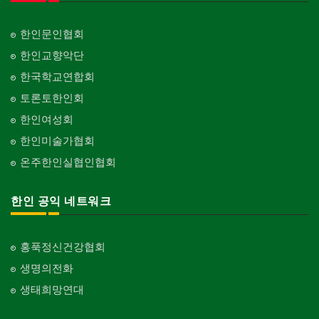
한인문인협회
한인교향악단
한국학교연합회
토론토한인회
한인여성회
한인미술가협회
온주한인실협인협회
한인 공익 네트워크
홍푹정신건강협회
생명의전화
생태희망연대