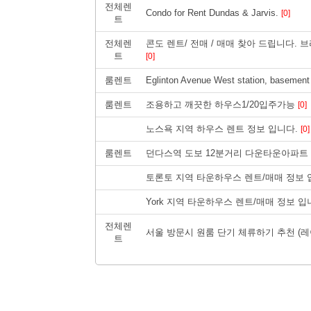
전체렌
Condo for Rent Dundas & Jarvis.
[0]
트
전체렌
콘도 렌트/ 전매 / 매매 찾아 드립니다. 브라
트
[0]
룸렌트
Eglinton Avenue West station, basement
룸렌트
조용하고 깨끗한 하우스1/20입주가능
[0]
노스욕 지역 하우스 렌트 정보 입니다.
[0]
룸렌트
던다스역 도보 12분거리 다운타운아파트
토론토 지역 타운하우스 렌트/매매 정보
York 지역 타운하우스 렌트/매매 정보 
전체렌
서울 방문시 원룸 단기 체류하기 추천 (레
트