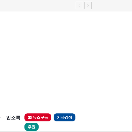
판
업소록
뉴스구독
기사검색
후원