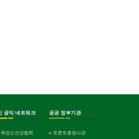
인 공익 네트워크
공공 정부기관
홍푹정신건강협회
토론토총영사관