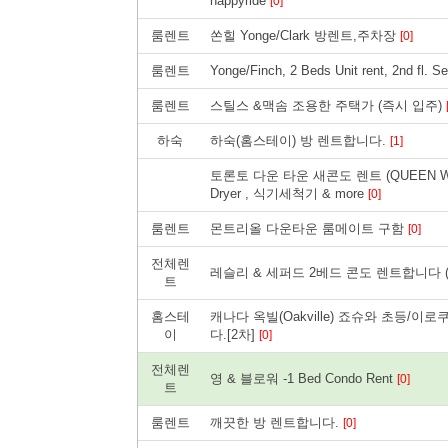
happyride
[0]
룸렌트
쏜힐 Yonge/Clark 방렌트,주차장
[0]
룸렌트
Yonge/Finch, 2 Beds Unit rent, 2nd fl. S
룸렌트
스틸스 &맥솜 조용한 주택가 (즉시 입주)
하숙
하숙(홈스테이) 방 렌트합니다.
[1]
토론토 다운 타운 새콘도 렌트 (QUEEN W &
Dryer , 식기세척기 & more
[0]
룸렌트
몬트리올 다운타운 룸메이트 구함
[0]
전체렌
레슬리 & 세퍼드 2베드 콘도 렌트합니다 ($
트
홈스테
캐나다 옥빌(Oakville) 죠슈와 초등/
이
다.[2차]
[0]
전체렌
영 & 블로워 -1 Bed Condo Rent
[0]
트
룸렌트
깨끗한 방 렌트합니다.
[0]