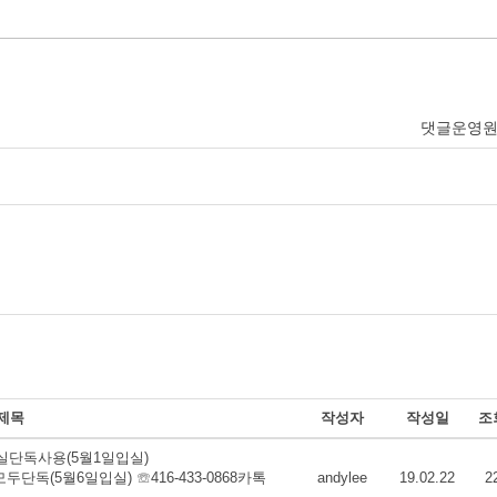
댓글운영
제목
작성자
작성일
조
장실단독사용(5월1일입실)
실모두단독(5월6일입실) ☏416-433-0868카톡
andylee
19.02.22
2