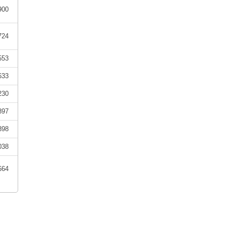
900
724
553
633
230
897
898
038
664