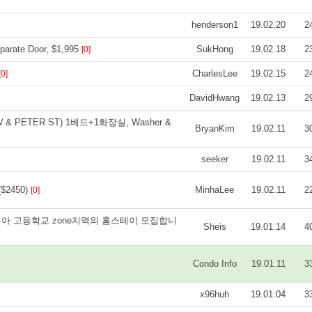
henderson1
19.02.20
2
eparate Door, $1,995
SukHong
19.02.18
2
[0]
CharlesLee
19.02.15
2
[0]
DavidHwang
19.02.13
2
 PETER ST) 1베드+1화장실, Washer &
BryanKim
19.02.11
3
seeker
19.02.11
3
2450)
MinhaLee
19.02.11
2
[0]
이로쿠아 고등학교 zone지역의 홈스테이 모집합니
Sheis
19.01.14
4
Condo Info
19.01.11
3
x96huh
19.01.04
3