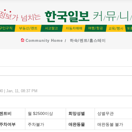
Community Home
하숙/렌트/홈스테이
0 | Jan, 11, 08:37 PM
렌트비
월 $2500이상
희망성별
성별무관
주차여부
주차불가
애완동물
애완동불 불가