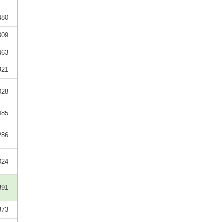
480
309
463
921
028
485
286
024
391
373