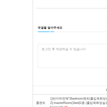
댓글을 달아주세요
로그인 후 작성하실 수 있습니다
1)반지하전체*2bedroom렌트(출입욕화
룸렌트
2),masterRoom(1bed)1층 (출입욕화장