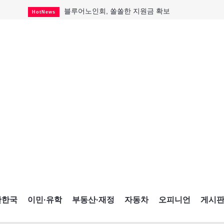
블루어노인회, 쏠쏠한 지원금 확보
HotNews
캐나다인 33% "생활비 부담에 보험 축소"
HotNews
"마약 범죄에 연루됐으니 돈 보내라"
HotNews
토론토 살사축제 총격 용의자 체포
HotNews
세계 10대 구조물서 내려오는 CN타워
CultureSports
이민자의 삶을 문학적 이야기로
CultureSports
미 총영사관 총격 용의자 2명 체포
HotNews
캐나다 공룡 화석, 주화로 탄생
CultureSports
"벌써 내년 여름이 기다려진다"
CultureSports
간한국
이민·유학
부동산·재정
자동차
오피니언
게시