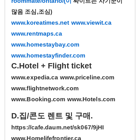
roommate/ontario/(이
싸이트는 사기꾼이
많음 조심,조심)
www.koreatimes.net
www.viewit.ca
www.rentmaps.ca
www.homestaybay.com
www.homestayfinder.com
C.Hotel + Flight ticket
www.expedia.ca www.priceline.com
www.flightnetwork.com
www.Booking.com www.Hotels.com
D.집/콘도 렌트 및 구매.
https://cafe.daum.net/sk067/9jHI
www.Homelifefrontier.ca