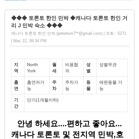
◆◆◆ 토론토 한인 민박 ◆캐나다 토론토 한인 거
리 J 민박 숙소 ◆◆◆
캐나다 토론토 한인 민박 (peterkim7**@gmail.com) | 조회 : 5271
| Mar, 22, 09:34 PM
지
North
월
비용협
성
성별무관
역
York
세
의
별
흡
흡연자가
주
주차가
동
애완동물 가
연
능
차
능
물
능
기
단기(1개월이하)
간
안녕 하세요....편하고 좋아요...
캐나다 토론토 및 전지역 민박,호