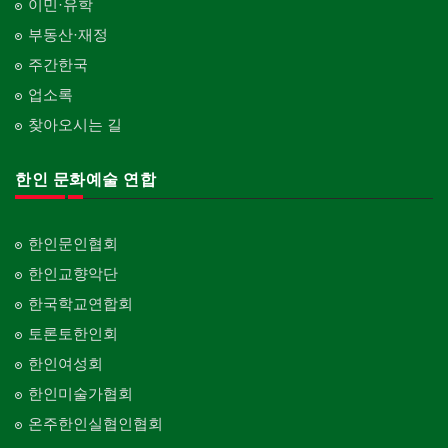
이민·유학
부동산·재정
주간한국
업소록
찾아오시는 길
한인 문화예술 연합
한인문인협회
한인교향악단
한국학교연합회
토론토한인회
한인여성회
한인미술가협회
온주한인실협인협회