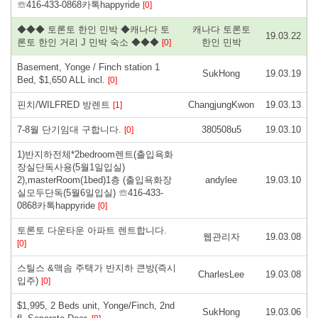
☏416-433-0868카톡happyride
[0]
◆◆◆ 토론토 한인 민박 ◆캐나다 토
캐나다 토론토
19.03.22
론토 한인 거리 J 민박 숙소 ◆◆◆
한인 민박
[0]
Basement, Yonge / Finch station 1
SukHong
19.03.19
Bed, $1,650 ALL incl.
[0]
핀치/WILFRED 방렌트
ChangjungKwon
19.03.13
[1]
7-8월 단기임대 구합니다.
380508u5
19.03.10
[0]
1)반지하전체*2bedroom렌트(출입욕화
장실단독사용(5월1일입실)
2),masterRoom(1bed)1층 (출입욕화장
andylee
19.03.10
실모두단독(5월6일입실) ☏416-433-
0868카톡happyride
[0]
토론토 다운타운 아파트 렌트합니다.
웹관리자
19.03.08
[0]
스틸스 &맥솜 주택가 반지하 큰방(즉시
CharlesLee
19.03.08
입주)
[0]
$1,995, 2 Beds unit, Yonge/Finch, 2nd
SukHong
19.03.06