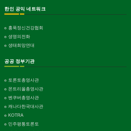
한인 공익 네트워크
홍푹정신건강협회
생명의전화
생태희망연대
공공 정부기관
토론토총영사관
몬트리올총영사관
벤쿠버총영사관
캐나다한국대사관
KOTRA
민주평통토론토