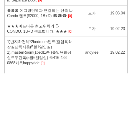
fl. Separate Door,
[0]
☎☎☎ 에그링턴역과 연결되는 신축 E-
드가
19.03.04
Condo 렌트($2000, 1B+D) ☎☎☎
[0]
★★★미드타운 최고위치의 E-
드가
19.02.23
CONDO, 1B+D 렌트합니다. ★★★
[0]
1)반지하전체*2bedroom렌트(출입욕화
장실단독사용(5월1일입실)
2),masterRoom(1bed)1층 (출입욕화장
andylee
19.02.22
실모두단독(5월6일입실) ☏416-433-
0868카톡happyride
[0]