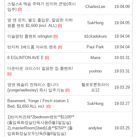
스틸스& 맥솜 주택가 반지하 큰방(즉시
CharlesLee
19.04.09
입주)
[0]
영 앤 핀치, 별도 출입문, 깔끔한 지하
SukHong
19.04.05
원룸 렌트 $1,600 (incl. ALL)
[0]
이슬링턴 룸랜트 islington
d1ckadokuro
19.04.04
[0]
반지하 1베드룸 아파트 렌트
Paul Park
19.04.04
[0]
8 EGLINTON AVE E
Maria
19.03.31
[0]
다운타운 크리스티 깔끔한 집 룸렌트!
yoohoo
19.03.31
[0]
영앤 웨슬리 전체리스 합니다
헬로토론토라이
19.03.29
(yonge/wellesley) 즉시 입주가능
프12
[0]
Basement, Yonge / Finch station 1
SukHong
19.03.27
Bed, $1,650 ALL incl.
[0]
1)반지하전체*2bedroom렌트**$1100**
(출입욕화장실단독사용(5월1일입실)
2),masterRoom(1bed)1층**$750** (출
andylee
19.03.25
입욕화장실모두단독(5월6일입실)