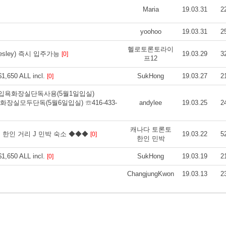
Maria
19.03.31
2
yoohoo
19.03.31
2
헬로토론토라이
esley) 즉시 입주가능
19.03.29
3
[0]
프12
$1,650 ALL incl.
SukHong
19.03.27
2
[0]
**(출입욕화장실단독사용(5월1일입실)
(출입욕화장실모두단독(5월6일입실) ☏416-433-
andylee
19.03.25
2
캐나다 토론토
 한인 거리 J 민박 숙소 ◆◆◆
19.03.22
5
[0]
한인 민박
$1,650 ALL incl.
SukHong
19.03.19
2
[0]
ChangjungKwon
19.03.13
2