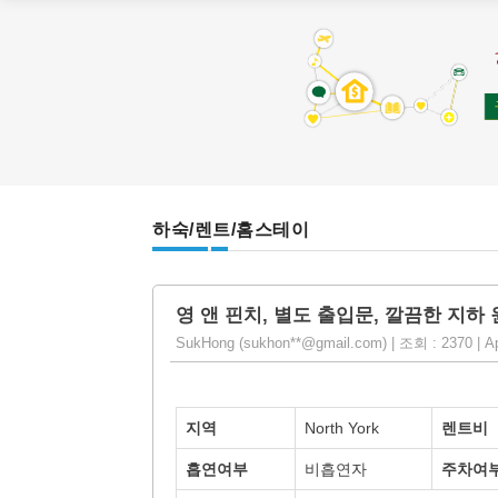
하숙/렌트/홈스테이
영 앤 핀치, 별도 출입문, 깔끔한 지하 원룸 렌
SukHong (sukhon**@gmail.com) | 조회 : 2370 | Ap
지역
North York
렌트비
흡연여부
비흡연자
주차여