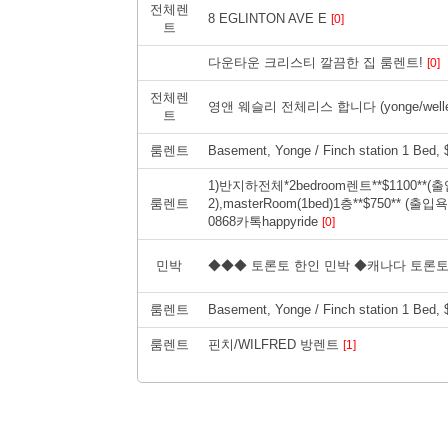
전체렌
8 EGLINTON AVE E
[0]
트
다운타운 크리스티 깔끔한 집 룸렌트!
[0]
전체렌
영앤 웨슬리 전체리스 합니다 (yonge/well
트
룸렌트
Basement, Yonge / Finch station 1 Bed, 
1)반지하전체*2bedroom렌트**$1100
룸렌트
2),masterRoom(1bed)1층**$750** 
0868카톡happyride
[0]
민박
◆◆◆ 토론토 한인 민박 ◆캐나다 토론토
룸렌트
Basement, Yonge / Finch station 1 Bed, 
룸렌트
핀치/WILFRED 방렌트
[1]