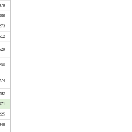
379
866
273
512
629
200
274
292
371
225
348