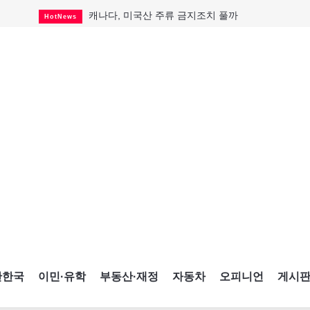
캐나다, 미국산 주류 금지조치 풀까
HotNews
제주 전국체전 10월16일 개막
CultureSports
퇴역 군용기, 산불 진화에 투입
HotNews
국세청 등 해킹 피해자 보상 청구 시작
HotNews
살사축제 총격 용의자 기소
HotNews
아동병원 직원 성범죄 혐의로 기소
HotNews
미국 영주권 수속 한인, 공항서 체포돼
HotNews
K-컬처 크루즈 타고 토론토 달군다
CultureSports
CNE에 한국의 맛과 멋 스며든다
HotNews
간한국
이민·유학
부동산·재정
자동차
오피니언
게시