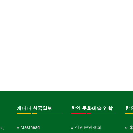
캐나다 한국일보
한인 문화예술 연합
한
Masthead
한인문인협회
k,