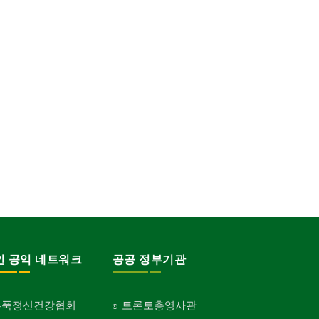
인 공익 네트워크
공공 정부기관
홍푹정신건강협회
토론토총영사관