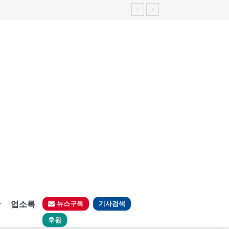
판
업소록
뉴스구독
기사검색
후원