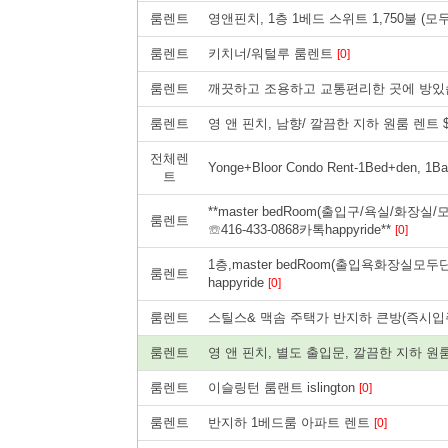
룸렌트
영앤핀치, 1층 1베드 스위트 1,750불 (
룸렌트
키치너/워털루 룸렌트
[0]
룸렌트
깨끗하고 조용하고 교통편리한 곳에 방있
룸렌트
영 앤 핀치, 남향/ 깔끔한 지하 원룸 렌트 $1,55
전체렌
Yonge+Bloor Condo Rent-1Bed+den, 1B
트
**master bedRoom(출입구/욕실/화장실/
룸렌트
☏416-433-0868카톡happyride**
[0]
1층,master bedRoom(출입욕화장실모두단
룸렌트
happyride
[0]
룸렌트
스틸스& 맥솜 주택가 반지하 큰방(즉시입
룸렌트
영 앤 핀치, 별도 출입문, 깔끔한 지하 원룸 렌트 
룸렌트
이슬링턴 룸랜트 islington
[0]
룸렌트
반지하 1베드룸 아파트 렌트
[0]