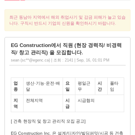
최근 동남아 지역에서 해외 취업사기 및 감금 피해가 늘고 있습
니다. 구직시 반드시 기업의 신원을 확인하시기 바랍니다.
EG Construction에서 직원 (현장 경력직/ 비경력
직/ 창고 관리직) 을 모집합니다.
sean (sc**@egenc.ca) | 조회 : 2141 | Sep, 16, 01:01 PM
업
생산·기능·운전·배
요
평일근
시
풀타
종
달
일
무
간
임
지
전체지역
시
시급협의
역
급
[ 건축 현장직 및 창고 관리직 모집 공고]
EG Construction Inc. 은 설계/디자인/빌딩퍼밋/시공 등 건축