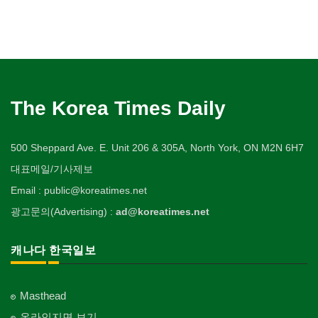
The Korea Times Daily
500 Sheppard Ave. E. Unit 206 & 305A, North York, ON M2N 6H7
대표메일/기사제보
Email : public@koreatimes.net
광고문의(Advertising) :
ad@koreatimes.net
캐나다 한국일보
Masthead
온라인지면 보기