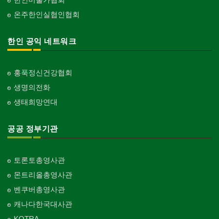
온주한인실협인협회
한인 공익 네트워크
홍푹정신건강협회
생명의전화
생태희망연대
공공 정부기관
토론토총영사관
몬트리올총영사관
벤쿠버총영사관
캐나다한국대사관
KOTRA