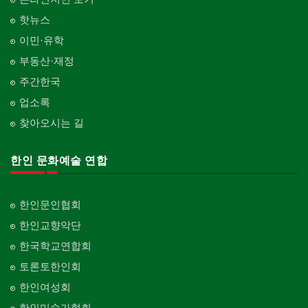
핫뉴스
이민·유학
부동산·재정
주간한국
업소록
찾아오시는 길
한인 문화예술 연합
한인문인협회
한인교향악단
한국학교연합회
토론토한인회
한인여성회
한인미술가협회