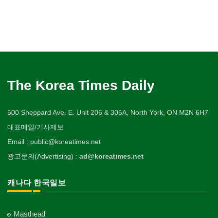
The Korea Times Daily
500 Sheppard Ave. E. Unit 206 & 305A, North York, ON M2N 6H7
대표메일/기사제보
Email : public@koreatimes.net
광고문의(Advertising) :
ad@koreatimes.net
캐나다 한국일보
Masthead