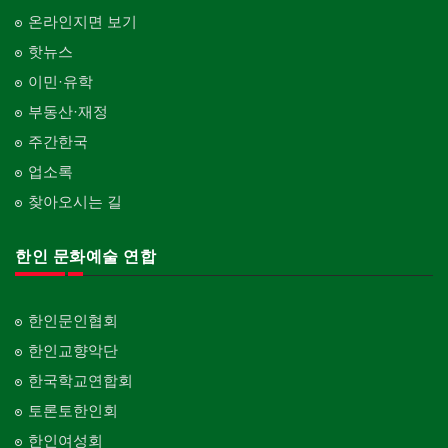
온라인지면 보기
핫뉴스
이민·유학
부동산·재정
주간한국
업소록
찾아오시는 길
한인 문화예술 연합
한인문인협회
한인교향악단
한국학교연합회
토론토한인회
한인여성회