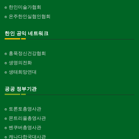
한인미술가협회
온주한인실협인협회
한인 공익 네트워크
홍푹정신건강협회
생명의전화
생태희망연대
공공 정부기관
토론토총영사관
몬트리올총영사관
벤쿠버총영사관
캐나다한국대사관