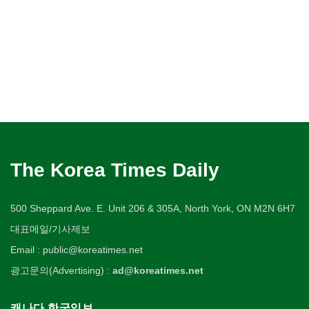
The Korea Times Daily
500 Sheppard Ave. E. Unit 206 & 305A, North York, ON M2N 6H7
대표메일/기사제보
Email : public@koreatimes.net
광고문의(Advertising) :
ad@koreatimes.net
캐나다 한국일보