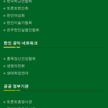
한국학교연합회
토론토한인회
한인여성회
한인미술가협회
온주한인실협인협회
한인 공익 네트워크
홍푹정신건강협회
생명의전화
생태희망연대
공공 정부기관
토론토총영사관