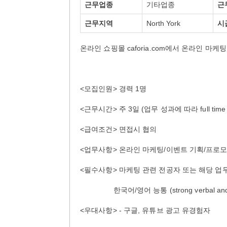
근무업종
기타업종
근
근무지역
North York
시
온라인 쇼핑몰 caforia.com에서 온라인 마
<모집인원> 경력 1명
<근무시간> 주 3일 (업무 성과에 따라 full time
<급여조건> 면접시 협의
<업무사항> 온라인 마케팅/이벤트 기획/프로
<필수사항> 마케팅 관련 전공자 또는 해당 업무
한국어/영어 능통 (strong verbal and writ
<우대사항> - 구글, 유튜브 광고 유경험자