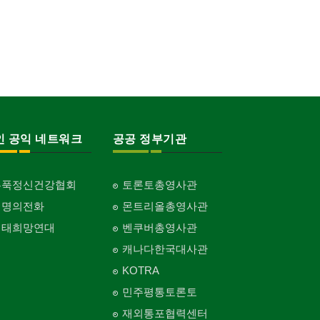
인 공익 네트워크
공공 정부기관
홍푹정신건강협회
토론토총영사관
생명의전화
몬트리올총영사관
생태희망연대
벤쿠버총영사관
캐나다한국대사관
KOTRA
민주평통토론토
재외통포협력센터