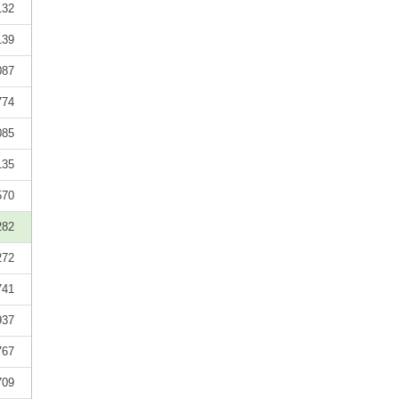
132
139
087
774
085
135
570
282
272
741
937
767
709