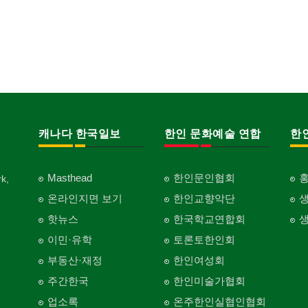
캐나다 한국일보
한인 문화예술 연합
한
Masthead
한인문인협회
k,
온라인지면 보기
한인교향악단
핫뉴스
한국학교연합회
이민·유학
토론토한인회
부동산·재정
한인여성회
주간한국
한인미술가협회
업소록
온주한인실협인협회