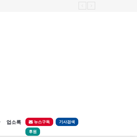
판
업소록
뉴스구독
기사검색
후원