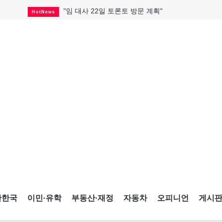
"임 대사 22일 토론토 방문 계획"
HotNews
캐나다 관광업, 올여름 기록적 호황
HotNews
온타리오 3곳 보궐선거 확정
HotNews
캐나다·미국 교역 20억 불 감소
HotNews
온타리오 공공기관 8곳 감사
HotNews
국내 신차 판매 2개월 연속 증가
Car
토론토 임대주택 5,600가구 공급
HotNews
"음향 시스템 필요한가요?"
HotNews
자매 작가, 장애인 재활캠프서 특별한 재능기부
HotNews
간한국
이민·유학
부동산·재정
자동차
오피니언
게시