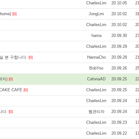
CharlesLim
20.10.05
2
 home)
JongLim
20.10.02
3
[0]
CharlesLim
20.10.02
2
hama
20.09.30
2
CharlesLim
20.09.29
2
실 분 구합니다.
HannaCho
20.09.28
2
[0]
BobYoo
20.09.26
2
력자)
CaforiaAD
20.09.25
2
[0]
SECAKE CAFE
CharlesLim
20.09.25
2
[0]
CharlesLim
20.09.24
1
니다.
웹관리자
20.09.24
1
[0]
CharlesLim
20.09.23
1
CharlesLim
20.09.22
1