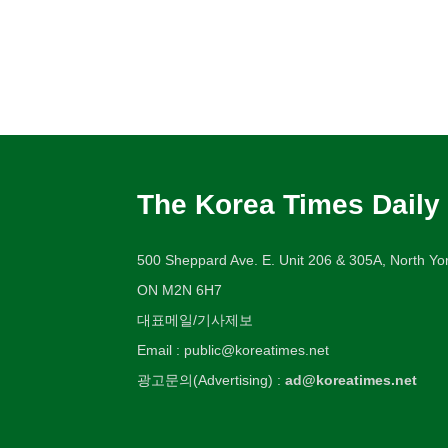
The Korea Times Daily
500 Sheppard Ave. E. Unit 206 & 305A, North Yor
ON M2N 6H7
대표메일/기사제보
Email : public@koreatimes.net
광고문의(Advertising) :
ad@koreatimes.net