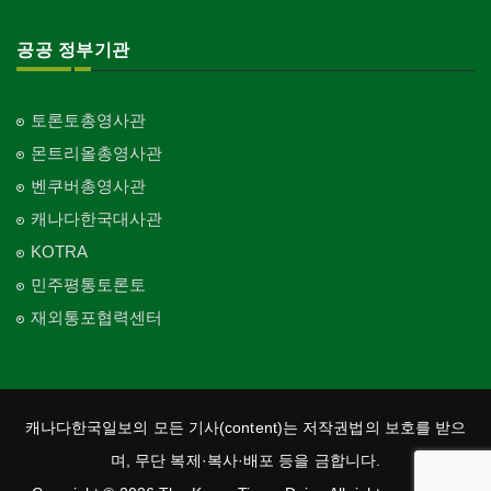
공공 정부기관
토론토총영사관
몬트리올총영사관
벤쿠버총영사관
캐나다한국대사관
KOTRA
민주평통토론토
재외통포협력센터
캐나다한국일보의 모든 기사(content)는 저작권법의 보호를 받으
며, 무단 복제·복사·배포 등을 금합니다.