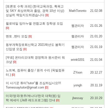
[토론토 수학 과외] (한국교육과정, 특목고
및 SKY 최상위학과 졸업, 경력 10년 이상)
MathToronto
21.02.08
성실히 책임지도하겠습니다
[0]
윌로데일 임마누엘 연합교회 장학생 모집
웹관리자
21.01.26
[0]
멘토 ,멘티 모집
웹관리자
21.01.20
[0]
동부개혁장로회신학교 2021학년도 봄학기
웹관리자
21.01.19
신입생 모집
[0]
[무료] 온타리오대학 경영학과 원서준비 워
erink0201
21.01.04
크샾
[0]
노트북, 컴퓨터 출장 / 원격 수리 (옥빌컴퓨
ZYoon
20.12.27
터.)
[0]
이 사기꾼 튜터"tutor"를 조심하십시요!!!
yongh
20.11.19
Tomessaytutor@gmail.com
[0]
미국/영국/호주/캐나다/한국 대학(원) 입
jbessay
20.10.29
학 에세이 (J&B 레드프로그램) 안내
[0]