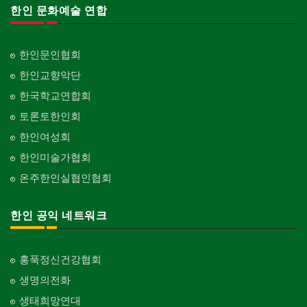
한인 문화예술 연합
한인문인협회
한인교향악단
한국학교연합회
토론토한인회
한인여성회
한인미술가협회
온주한인실협인협회
한인 공익 네트워크
홍푹정신건강협회
생명의전화
생태희망연대