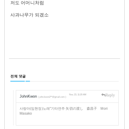
저도 어머니처럼
사과나무가 되겠소
전체 댓글
Reply
Nov, 23, 11:20 AM
JohnKwon
( john.kwon2**@gmail.com )
사랑아(임현정)노래"기타연주 矢切の渡し 森昌子 Mori
Masako