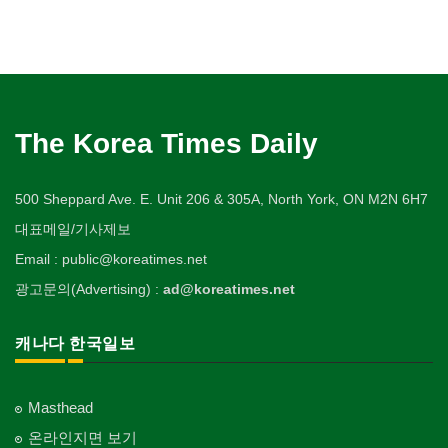
The Korea Times Daily
500 Sheppard Ave. E. Unit 206 & 305A, North York, ON M2N 6H7
대표메일/기사제보
Email : public@koreatimes.net
광고문의(Advertising) :
ad@koreatimes.net
캐나다 한국일보
Masthead
온라인지면 보기