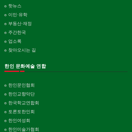
핫뉴스
이민·유학
부동산·재정
주간한국
업소록
찾아오시는 길
한인 문화예술 연합
한인문인협회
한인교향악단
한국학교연합회
토론토한인회
한인여성회
한인미술가협회