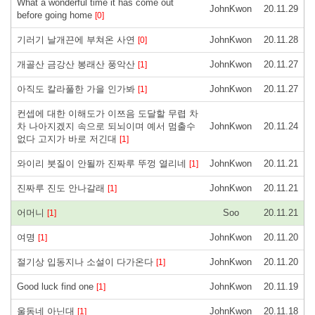
What a wonderful time it has come out
JohnKwon
20.11.29
before going home
[0]
기러기 날개끈에 부쳐온 사연
JohnKwon
20.11.28
[0]
개골산 금강산 봉래산 풍악산
JohnKwon
20.11.27
[1]
아직도 칼라풀한 가을 인가봐
JohnKwon
20.11.27
[1]
컨셉에 대한 이해도가 이쯔음 도달할 무렵 차
차 나아지겠지 속으로 되뇌이며 예서 멈출수
JohnKwon
20.11.24
없다 고지가 바로 저긴대
[1]
와이리 붓질이 안될까 진짜루 뚜껑 열리네
JohnKwon
20.11.21
[1]
진짜루 진도 안나갈래
JohnKwon
20.11.21
[1]
어머니
Soo
20.11.21
[1]
여명
JohnKwon
20.11.20
[1]
절기상 입동지나 소설이 다가온다
JohnKwon
20.11.20
[1]
Good luck find one
JohnKwon
20.11.19
[1]
울동네 아닌대
JohnKwon
20.11.18
[1]