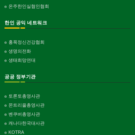
온주한인실협인협회
한인 공익 네트워크
홍푹정신건강협회
생명의전화
생태희망연대
공공 정부기관
토론토총영사관
몬트리올총영사관
벤쿠버총영사관
캐나다한국대사관
KOTRA