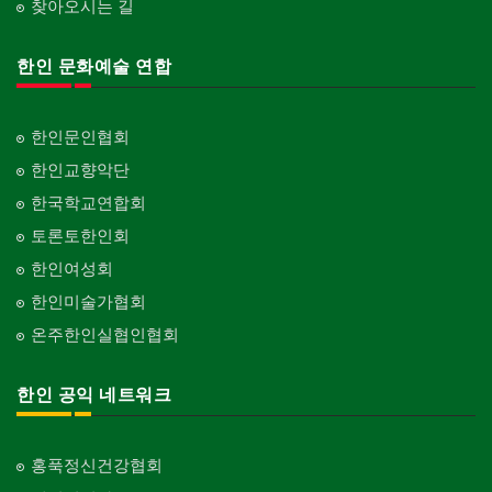
찾아오시는 길
한인 문화예술 연합
한인문인협회
한인교향악단
한국학교연합회
토론토한인회
한인여성회
한인미술가협회
온주한인실협인협회
한인 공익 네트워크
홍푹정신건강협회