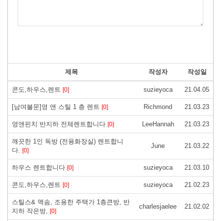
제목
작성자
작성일
콘도,하우스,렌트
suzieyoca
21.04.05
[0]
[남여불문]영 앤 스틸 1 층 렌트
Richmond
21.03.23
[0]
영앤핀치 반지하 전체렌트합니다
LeeHannah
21.03.23
[0]
깨끗한 1인 독방 (전용화장실) 렌트합니
June
21.03.22
다.
[0]
하우스 렌트합니다
suzieyoca
21.03.10
[0]
콘도,하우스,렌트
suzieyoca
21.02.23
[0]
스틸스& 맥솜, 조용한 주택가 1층큰방, 반
charlesjaelee
21.02.02
지하 작은방,
[0]