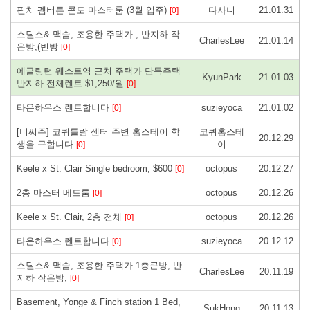
핀치 펨버튼 콘도 마스터룸 (3월 입주)
다사니
21.01.31
[0]
스틸스& 맥솜, 조용한 주택가 , 반지하 작
CharlesLee
21.01.14
은방,(빈방
[0]
에글링턴 웨스트역 근처 주택가 단독주택
KyunPark
21.01.03
반지하 전체렌트 $1,250/월
[0]
타운하우스 렌트합니다
suzieyoca
21.01.02
[0]
[비씨주] 코퀴틀람 센터 주변 홈스테이 학
코퀴홈스테
20.12.29
생을 구합니다
이
[0]
Keele x St. Clair Single bedroom, $600
octopus
20.12.27
[0]
2층 마스터 베드룸
octopus
20.12.26
[0]
Keele x St. Clair, 2층 전체
octopus
20.12.26
[0]
타운하우스 렌트합니다
suzieyoca
20.12.12
[0]
스틸스& 맥솜, 조용한 주택가 1층큰방, 반
CharlesLee
20.11.19
지하 작은방,
[0]
Basement, Yonge & Finch station 1 Bed,
SukHong
20.11.13