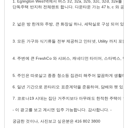
1. Eglington West
역에서 버스
32, 32a, 32b, 32c, 32d, 32e
를 타
단독주택 반지하 전체랜트 합니다
.
다운타운 가는
47 b, c
와 공
2.
넓은 방 한개와 주방
,
큰 화장실 하나
,
세탁실로 구성 되어 있
3.
모든 가구와 식기류들 전부 제공하고 인터넷
, Utility
까지 포함
4.
주변에 큰
FreshCo
와 샤퍼스
,
캐네디언 타이어
,
스타벅스
,
팀
5.
주인은 따로살고 종종 청소등 집관리 해주어 깔끔하게 생활하
6.
일년 기간으로 온타리오 표준계약을 준용하며
,
담배와 펫 있으
7.
코로나
19
시대는 집단 거주지보다 아무래도 한적한 주택이 
-
이 광고를 보고 계시면 입주 가능합니다
.
감사합니다
. -
궁금한 것이나
,
사진보고 싶은분은
416 802 3800