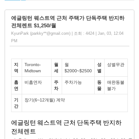
에글링턴 웨스트역 근처 주택가 단독주택 반지하
전체렌트 $1,250/월
KyunPark (parkky**@gmail.com) | 조회 : 4424 | Jan, 03, 12:04
PM
지
Toronto-
월
월
성
성별무관
역
Midtown
세
$2000~$2500
별
흡
비흡연자
주
주차가능
동
애완동불
연
차
물
불가
기
장기(6~12개월) 계약
간
에글링턴
웨스트역
근처
단독주택
반지하
전체렌트