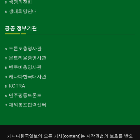
생명의전화
생태희망연대
공공 정부기관
토론토총영사관
몬트리올총영사관
벤쿠버총영사관
캐나다한국대사관
KOTRA
민주평통토론토
재외통포협력센터
캐나다한국일보의 모든 기사(content)는 저작권법의 보호를 받으