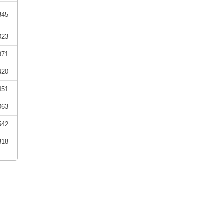
845
023
971
420
451
063
542
318