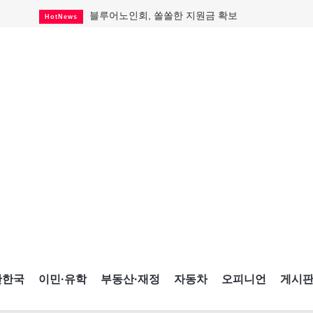
블루어노인회, 쏠쏠한 지원금 확보
HotNews
캐나다인 33% "생활비 부담에 보험 축소"
HotNews
"마약 범죄에 연루됐으니 돈 보내라"
HotNews
토론토 살사축제 총격 용의자 체포
HotNews
세계 10대 구조물서 내려오는 CN타워
CultureSports
이민자의 삶을 문학적 이야기로
CultureSports
미 총영사관 총격 용의자 2명 체포
HotNews
캐나다 공룡 화석, 주화로 탄생
CultureSports
"벌써 내년 여름이 기다려진다"
CultureSports
간한국
이민·유학
부동산·재정
자동차
오피니언
게시