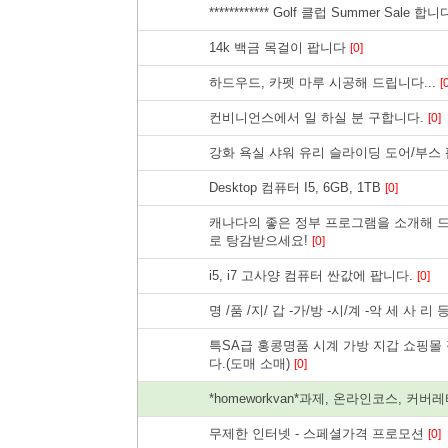
************ Golf 클럽 Summer Sale 합니다 *
14k 백금 목걸이 팝니다
[0]
하드우드, 카펫 마루 시공해 드립니다...
[
컨비니언스에서 일 하실 분 구합니다.
[0]
강화 욕실 샤워 유리 슬라이딩 도어/부스
Desktop 컴퓨터 I5, 6GB, 1TB
[0]
캐나다의 좋은 정부 프로그램을 소개해 드립
로 탕감받으세요!
[0]
i5, i7 고사양 컴퓨터 싼값에 팝니다.
[0]
명 /품 /지/ 갑 -가/방 -시/계 -악 세 사 리
특SA급 홍콩명품 시계 가방 지갑 쇼핑몰
다.(도매 소매)
[0]
*homeworkvan*과제, 온라인코스, 커
무제한 인터넷 - 스페셜가격 프로모션
[0]