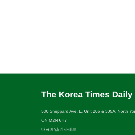
The Korea Times Daily
500 Sheppard Ave. E. Unit 206 & 305A, North Yor
ON M2N 6H7
대표메일/기사제보