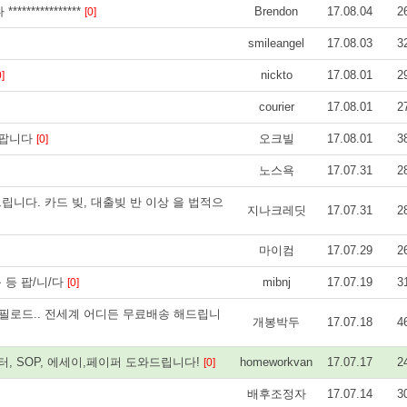
***************
Brendon
17.08.04
2
[0]
smileangel
17.08.03
3
nickto
17.08.01
2
0]
courier
17.08.01
2
 팝니다
오크빌
17.08.01
3
[0]
노스욕
17.07.31
2
니다. 카드 빚, 대출빚 반 이상 을 법적으
지나크레딧
17.07.31
2
마이컴
17.07.29
2
 등 등 팝/니/다
mibnj
17.07.19
3
[0]
 필로드.. 전세계 어디든 무료배송 해드립니
개봉박두
17.07.18
4
버레터, SOP, 에세이,페이퍼 도와드립니다!
homeworkvan
17.07.17
2
[0]
배후조정자
17.07.14
3