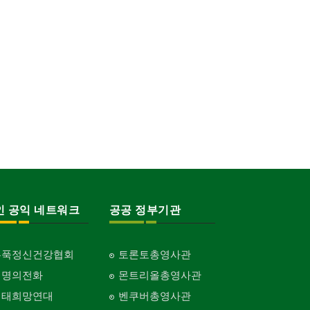
인 공익 네트워크
공공 정부기관
홍푹정신건강협회
토론토총영사관
생명의전화
몬트리올총영사관
생태희망연대
벤쿠버총영사관