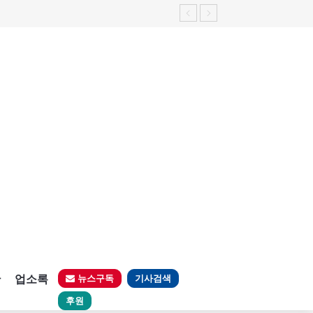
판
업소록
뉴스구독
기사검색
후원