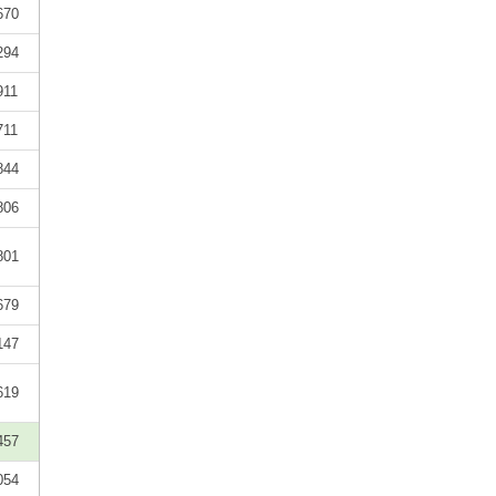
670
294
911
711
844
806
801
679
147
619
457
054