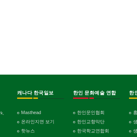
캐나다 한국일보
한인 문화예술 연합
한
Masthead
한인문인협회
k,
온라인지면 보기
한인교향악단
핫뉴스
한국학교연합회