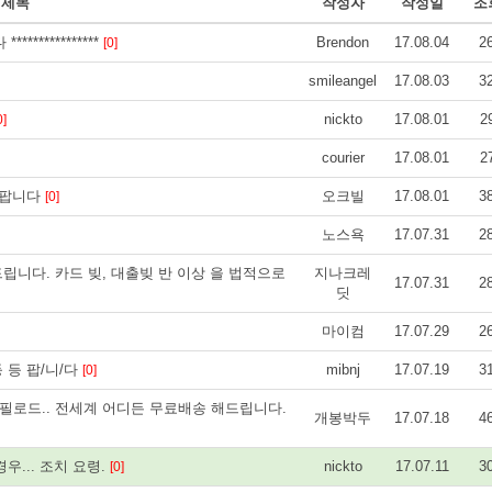
제목
작성자
작성일
조
****************
Brendon
17.08.04
2
[0]
smileangel
17.08.03
3
nickto
17.08.01
2
0]
courier
17.08.01
2
 팝니다
오크빌
17.08.01
3
[0]
노스욕
17.07.31
2
립니다. 카드 빚, 대출빚 반 이상 을 법적으로
지나크레
17.07.31
2
딧
마이컴
17.07.29
2
 등 등 팝/니/다
mibnj
17.07.19
3
[0]
 필로드.. 전세계 어디든 무료배송 해드립니다.
개봉박두
17.07.18
4
우... 조치 요령.
nickto
17.07.11
3
[0]