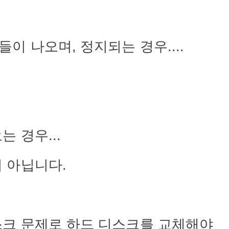
들이
나오며
,
정지되는
경우
....
오는
경우
...
이
아닙니다
.
스크
문제로
하드
디스크를
교체해야