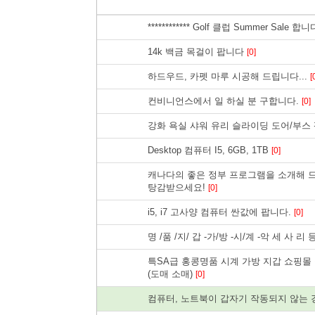
************ Golf 클럽 Summer Sale 합니다 
14k 백금 목걸이 팝니다
[0]
하드우드, 카펫 마루 시공해 드립니다...
[
컨비니언스에서 일 하실 분 구합니다.
[0]
강화 욕실 샤워 유리 슬라이딩 도어/부스
Desktop 컴퓨터 I5, 6GB, 1TB
[0]
캐나다의 좋은 정부 프로그램을 소개해 드
탕감받으세요!
[0]
i5, i7 고사양 컴퓨터 싼값에 팝니다.
[0]
명 /품 /지/ 갑 -가/방 -시/계 -악 세 사 리
특SA급 홍콩명품 시계 가방 지갑 쇼핑몰
(도매 소매)
[0]
컴퓨터, 노트북이 갑자기 작동되지 않는 경