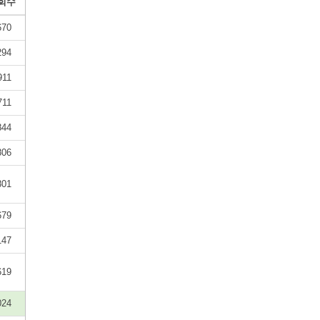
회수
670
294
911
711
844
806
801
679
147
619
024