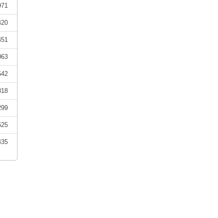
971
420
451
063
542
318
299
625
435