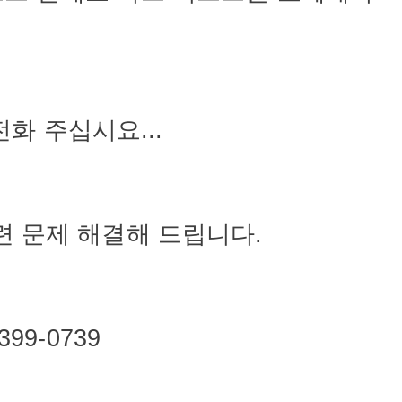
전화
주십시요
...
련
문제
해결해
드립니다
.
399-0739