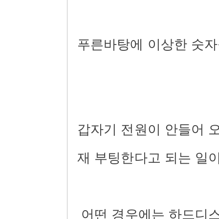
푸른바탕에
이상한
숫자
갑자기
전원이
안들어
재
부팅한다고
되는
일
어떤
경우에는
하드디