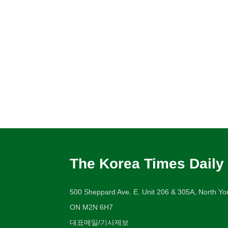
The Korea Times Daily
500 Sheppard Ave. E. Unit 206 & 305A, North Yor
ON M2N 6H7
대표메일/기사제보