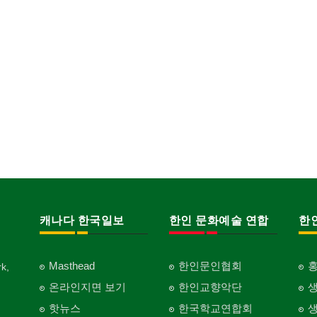
캐나다 한국일보
한인 문화예술 연합
한
Masthead
한인문인협회
k,
온라인지면 보기
한인교향악단
핫뉴스
한국학교연합회