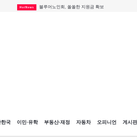
블루어노인회, 쏠쏠한 지원금 확보
HotNews
캐나다인 33% "생활비 부담에 보험 축소"
HotNews
"마약 범죄에 연루됐으니 돈 보내라"
HotNews
토론토 살사축제 총격 용의자 체포
HotNews
세계 10대 구조물서 내려오는 CN타워
CultureSports
이민자의 삶을 문학적 이야기로
CultureSports
미 총영사관 총격 용의자 2명 체포
HotNews
캐나다 공룡 화석, 주화로 탄생
CultureSports
"벌써 내년 여름이 기다려진다"
CultureSports
간한국
이민·유학
부동산·재정
자동차
오피니언
게시