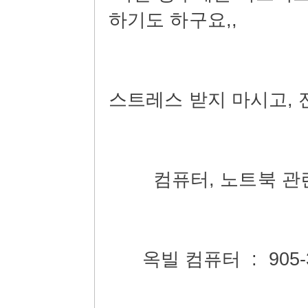
하기도
하구요
,,
스트레스
받지
마시고
,
컴퓨터
,
노트북
관
옥빌
컴퓨터
: 905-