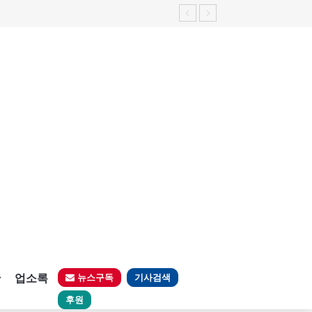
판
업소록
뉴스구독
기사검색
후원