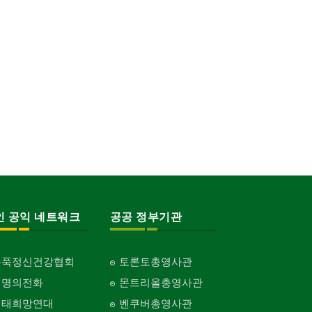
인 공익 네트워크
공공 정부기관
홍푹정신건강협회
토론토총영사관
생명의전화
몬트리올총영사관
생태희망연대
벤쿠버총영사관