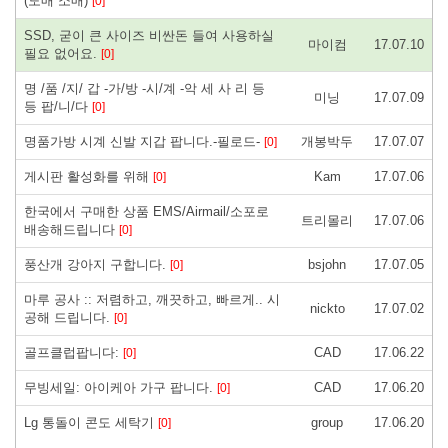
(도매 소매)
[0]
SSD, 굳이 큰 사이즈 비싼돈 들여 사용하실
마이컴
17.07.10
필요 없어요.
[0]
명 /품 /지/ 갑 -가/방 -시/계 -악 세 사 리 등
미닝
17.07.09
등 팝/니/다
[0]
명품가방 시계 신발 지갑 팝니다.-필로드-
개봉박두
17.07.07
[0]
게시판 활성화를 위해
Kam
17.07.06
[0]
한국에서 구매한 상품 EMS/Airmail/소포로
트리몰리
17.07.06
배송해드립니다
[0]
풍산개 강아지 구합니다.
bsjohn
17.07.05
[0]
마루 공사 :: 저렴하고, 깨끗하고, 빠르게.. 시
nickto
17.07.02
공해 드립니다.
[0]
골프클럽팝니다:
CAD
17.06.22
[0]
무빙세일: 아이케아 가구 팝니다.
CAD
17.06.20
[0]
Lg 통돌이 콘도 세탁기
group
17.06.20
[0]