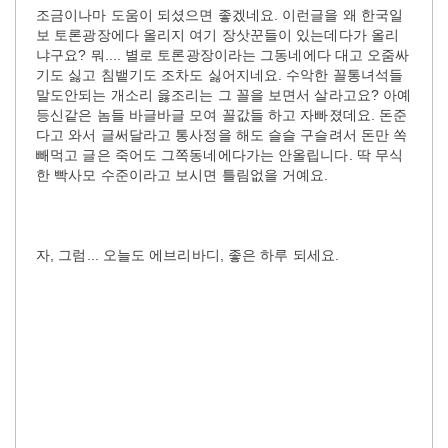
조금이나마 도움이 되셨으면 좋겠네요. 이런글을 왜 한국일
보 토론광장에다 올리지 여기 장삿꾼들이 있는데다가 올리
냐구요? 뭐.... 별로 토론광장이라는 그동네에다 대고 오줌싸
기도 싫고 침뱉기도 조차도 싫어지네요. 수악한 꼴통녀석들
말도안되는 개소리 읋조리는 그 꼴을 보면서 살라고요? 아예
등신같은 놈들 바글바글 모여 꼴값들 하고 자빠졌데요. 돈준
다고 와서 글써달라고 통사정을 해도 슬슬 구슬려서 돈만 쏙
빼먹고 글은 죽어도 그쪽동네에다가는 안올립니다. 딱 무식
한 빡사모 수준이라고 보시면 틀림없을 거예요.
자, 그럼... 오늘도 에브리바디, 좋은 하루 되세요.