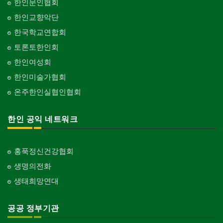
한인문인협회
한인교향악단
한국학교연합회
토론토한인회
한인여성회
한인미술가협회
온주한인실협인협회
한인 공익 네트워크
홍푹정신건강협회
생명의전화
생태희망연대
공공 정부기관