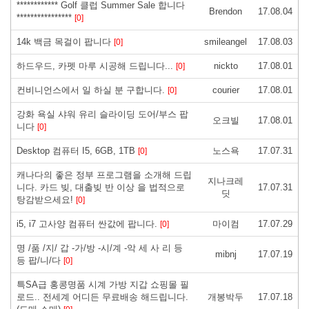
************ Golf 클럽 Summer Sale 합니다
Brendon
17.08.04
****************
[0]
14k 백금 목걸이 팝니다
smileangel
17.08.03
[0]
하드우드, 카펫 마루 시공해 드립니다...
nickto
17.08.01
[0]
컨비니언스에서 일 하실 분 구합니다.
courier
17.08.01
[0]
강화 욕실 샤워 유리 슬라이딩 도어/부스 팝
오크빌
17.08.01
니다
[0]
Desktop 컴퓨터 I5, 6GB, 1TB
노스욕
17.07.31
[0]
캐나다의 좋은 정부 프로그램을 소개해 드립
지나크레
니다. 카드 빚, 대출빚 반 이상 을 법적으로
17.07.31
딧
탕감받으세요!
[0]
i5, i7 고사양 컴퓨터 싼값에 팝니다.
마이컴
17.07.29
[0]
명 /품 /지/ 갑 -가/방 -시/계 -악 세 사 리 등
mibnj
17.07.19
등 팝/니/다
[0]
특SA급 홍콩명품 시계 가방 지갑 쇼핑몰 필
로드.. 전세계 어디든 무료배송 해드립니다.
개봉박두
17.07.18