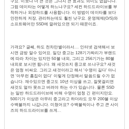
구요. 이보다 더 큰 것은 그다지 큰 효과도 의미도 없습니다.
그럼 데이타는 어떻게 하느냐구요? 세컨 하드드라이브를 부
착하거나 외장하드를 사용합니다. 이 방법이 데이타를 보다
안전하게 저장, 관리하는데도 훨씬 낫구요. 운영체제(O/S)와
소프트웨어만 SSD에 깔려있으면 되기 때문이죠.
가격요? 글쎄, 하도 천차만별이라서.... 인터넷 검색해서 보
시면 금방 알수 있어요. 일단 중고는 128기가짜리가 부랜드
에 따라 차이는 있지만 50불 내외, 그리고 256기가는 80불
내외로 보시면 됩니다. 왜 새것쓰지 중고로 쓰냐구요? 새것
은 엄청 비싸요. 그리고 새것이라고 해서 '수명이 길다' 아니
면 '아무런 흠집이 없다' 이렇게 단정해서 말씀드릴 수가 없
습니다. 재수있으면 중고도 10년 이상을 쓰고, 잘못걸리면
새것도 얼마 못쓰고 버려야 하는 수가 있습니다. 물론 SSD
는 일반 하드드라이브에 비해 수명이 엄청 긴 편이지만요.
500기가 이상은 아무리 중고라고 하더라도 모두 200불 이상
수백불까지 나갑니다. 미쳤어요? 수백불씩이나 주고 큰 사이
즈의 하드드라이브를 쓰게...