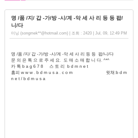
명 /품 /지/ 갑 -가/방 -시/계 -악 세 사 리 등 등 팝/
니/다
미닝 (songmek**@hotmail.com) | 조회 : 2420 | Jul, 09, 12:49 PM
명 /품 /지/ 갑 -가/방 -시/계 -악 세 사 리 등 등 팝/니/다
문 의 은 톡 으 로 주 세 요. 도 매 소 매 합 니 다. ^*^
카 톡 b a g 6 7 8 스 토 리 b d m n e t
홈피 w w w . b d m u s a . c o m 윗채:b d m
n e t / b d m u s a