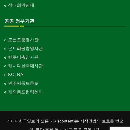
생태희망연대
공공 정부기관
토론토총영사관
몬트리올총영사관
벤쿠버총영사관
캐나다한국대사관
KOTRA
민주평통토론토
재외통포협력센터
캐나다한국일보의 모든 기사(content)는 저작권법의 보호를 받으
며, 무단 복제·복사·배포 등을 금합니다.