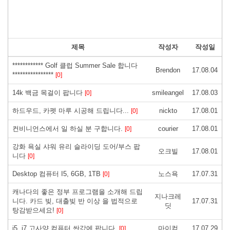
제목
작성자
작성일
************ Golf 클럽 Summer Sale 합니다
Brendon
17.08.04
****************
[0]
14k 백금 목걸이 팝니다
smileangel
17.08.03
[0]
하드우드, 카펫 마루 시공해 드립니다...
nickto
17.08.01
[0]
컨비니언스에서 일 하실 분 구합니다.
courier
17.08.01
[0]
강화 욕실 샤워 유리 슬라이딩 도어/부스 팝
오크빌
17.08.01
니다
[0]
Desktop 컴퓨터 I5, 6GB, 1TB
노스욕
17.07.31
[0]
캐나다의 좋은 정부 프로그램을 소개해 드립
지나크레
니다. 카드 빚, 대출빚 반 이상 을 법적으로
17.07.31
딧
탕감받으세요!
[0]
i5, i7 고사양 컴퓨터 싼값에 팝니다.
마이컴
17.07.29
[0]