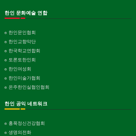
한인 문화예술 연합
한인문인협회
한인교향악단
한국학교연합회
토론토한인회
한인여성회
한인미술가협회
온주한인실협인협회
한인 공익 네트워크
홍푹정신건강협회
생명의전화