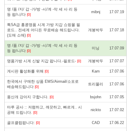
명 /품 /지/ 갑 -가/방 -시/계 -악 세 사 리 등
mibnj
17.07.19
등 팝/니/다
[0]
특SA급 홍콩명품 시계 가방 지갑 쇼핑몰 필
로드.. 전세계 어디든 무료배송 해드립니다.
개봉박두
17.07.18
(도매 소매)
[0]
명 /품 /지/ 갑 -가/방 -시/계 -악 세 사 리 등
미닝
17.07.09
등 팝/니/다
[0]
명품가방 시계 신발 지갑 팝니다.-필로드-
개봉박두
17.07.07
[0]
게시판 활성화를 위해
Kam
17.07.06
[0]
한국에서 구매한 상품 EMS/Airmail/소포로
트리몰리
17.07.06
배송해드립니다
[0]
풍산개 강아지 구합니다.
bsjohn
17.07.05
[0]
마루 공사 :: 저렴하고, 깨끗하고, 빠르게.. 시
nickto
17.07.02
공해 드립니다.
[0]
골프클럽팝니다:
CAD
17.06.22
[0]