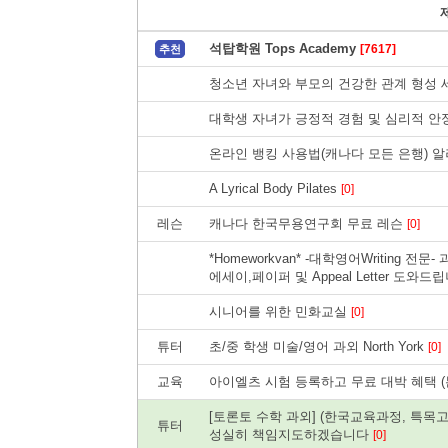
석탑학원 Tops Academy
[7617]
추천
청소년 자녀와 부모의 건강한 관계 형성
대학생 자녀가 긍정적 경험 및 심리적 안
온라인 뱅킹 사용법(캐나다 모든 은행) 알
A Lyrical Body Pilates
[0]
레슨
캐나다 한국무용연구회 무료 레슨
[0]
*Homeworkvan* -대학영어Writing 전
에세이,페이퍼 및 Appeal Letter 도와드
시니어를 위한 민화교실
[0]
튜터
초/중 학생 미술/영어 과외 North York
[0]
교육
아이엘츠 시험 등록하고 무료 대박 혜택 
[토론토 수학 과외] (한국교육과정, 특목고 
튜터
성실히 책임지도하겠습니다
[0]