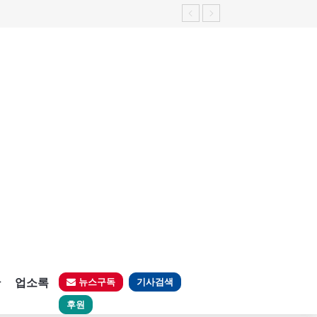
판
업소록
뉴스구독
기사검색
후원