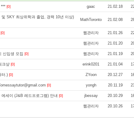
***
gaac
21.02.18
2
[0]
및 SKY 최상위학과 졸업, 경력 10년 이상)
MathToronto
21.02.08
2
집
웹관리자
21.01.26
2
[0]
웹관리자
21.01.20
2
기 신입생 모집
웹관리자
21.01.19
2
[0]
 워크샾
erink0201
21.01.04
1
[0]
퓨터.)
ZYoon
20.12.27
1
[0]
essaytutor@gmail.com
yongh
20.11.19
2
[0]
 에세이 (J&B 레드프로그램) 안내
jbessay
20.10.29
1
[0]
웹관리자
20.10.26
1