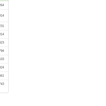
264
814
231
014
023
794
633
324
661
743