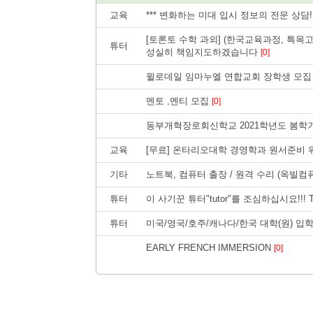
교육
*** 변화하는 미대 입시 정보의 전문 상담! 
[토론토 수학 과외] (한국교육과정, 특목고 
튜터
성실히 책임지도하겠습니다
[0]
윌로데일 임마누엘 연합교회 장학생 모
멘토 ,멘티 모집
[0]
동부개혁장로회신학교 2021학년도 봄학
교육
[무료] 온타리오대학 경영학과 원서준비
기타
노트북, 컴퓨터 출장 / 원격 수리 (옥빌컴
튜터
이 사기꾼 튜터"tutor"를 조심하십시요!!! Tom
튜터
미국/영국/호주/캐나다/한국 대학(원) 입학
EARLY FRENCH IMMERSION
[0]