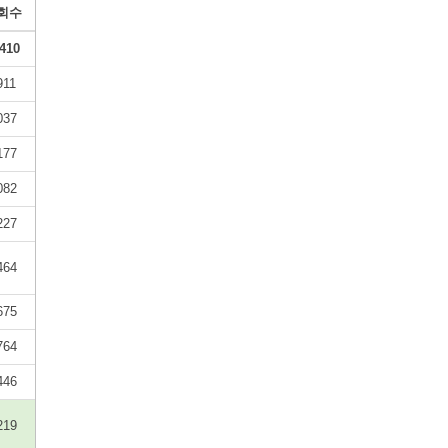
회수
410
911
037
177
082
227
464
675
764
446
219