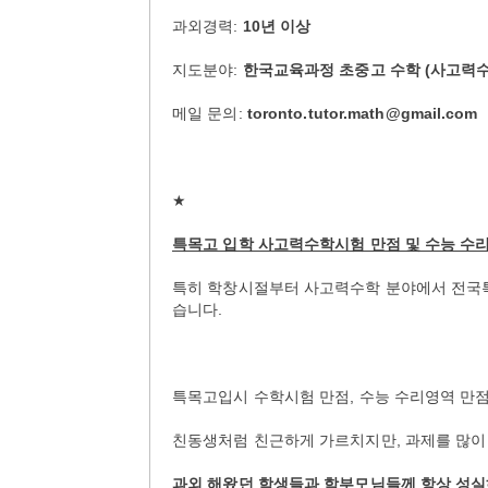
과외경력:
10년 이상
지도분야:
한국교육과정 초중고 수학 (사고력수
메일 문의:
toronto.tutor.math@gmail.com
★
특목고 입학 사고력수학시험 만점 및 수능 수리
특히 학창시절부터 사고력수학 분야에서 전국특
습니다.
특목고입시 수학시험 만점, 수능 수리영역 만
친동생처럼 친근하게 가르치지만, 과제를 많이
과외 해왔던 학생들과 학부모님들께 항상 성실