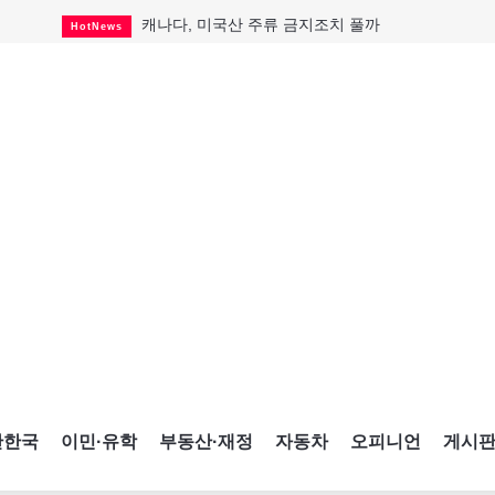
캐나다, 미국산 주류 금지조치 풀까
HotNews
제주 전국체전 10월16일 개막
CultureSports
퇴역 군용기, 산불 진화에 투입
HotNews
국세청 등 해킹 피해자 보상 청구 시작
HotNews
살사축제 총격 용의자 기소
HotNews
아동병원 직원 성범죄 혐의로 기소
HotNews
미국 영주권 수속 한인, 공항서 체포돼
HotNews
K-컬처 크루즈 타고 토론토 달군다
CultureSports
CNE에 한국의 맛과 멋 스며든다
HotNews
간한국
이민·유학
부동산·재정
자동차
오피니언
게시