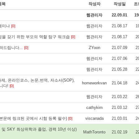
제목
작성자
작성일
조
웹관리자
22.09.01
19
 세미나
웹관리자
21.08.17
1
[0]
정을 갖기 위한 부모의 역할 탐구 워크숍
웹관리자
21.08.17
2
[0]
려드립니다...
ZYoon
21.07.09
2
[0]
웹관리자
21.07.06
2
웹관리자
21.05.28
2
문- 과제, 온라인코스, 논문,번역, 자소서(SOP),
homeworkvan
21.04.18
2
립니다!
[0]
웹관리자
21.03.22
2
cathykim
21.03.12
2
(본문에 링크된 곳에서 시험 등록 필수)
viscanada
21.03.01
2
[0]
및 SKY 최상위학과 졸업, 경력 10년 이상)
MathToronto
21.02.19
2