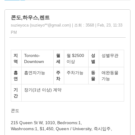
콘도,하우스,렌트
suzieyoca (suzieyo**@gmail.com) | 조회 : 3568 | Feb, 23, 11:33
PM
지
Toronto-
월
월 $2500
성
성별무관
역
Downtown
세
이상
별
흡
흡연자가능
주
주차가능
동
애완동물
연
차
물
가능
기
장기(1년 이상) 계약
간
콘도
215 Queen St W, 1010, Bedrooms:1,
Washrooms:1, $1,450, Queen / University, 즉시입주,