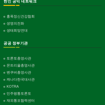
한인 공익 네트워크
홍푹정신건강협회
생명의전화
생태희망연대
공공 정부기관
토론토총영사관
몬트리올총영사관
벤쿠버총영사관
캐나다한국대사관
KOTRA
민주평통토론토
재외통포협력센터