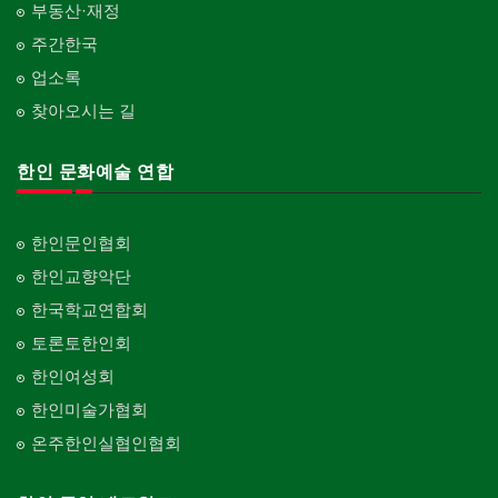
부동산·재정
주간한국
업소록
찾아오시는 길
한인 문화예술 연합
한인문인협회
한인교향악단
한국학교연합회
토론토한인회
한인여성회
한인미술가협회
온주한인실협인협회