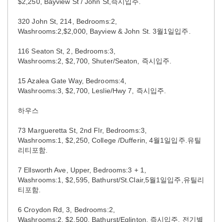
$2,250, Bayview St / John St,즉시입주.
320 John St, 214, Bedrooms:2,
Washrooms:2,$2,000, Bayview & John St. 3월1일입주.
116 Seaton St, 2, Bedrooms:3,
Washrooms:2, $2,700, Shuter/Seaton, 즉시입주.
15 Azalea Gate Way, Bedrooms:4,
Washrooms:3, $2,700, Leslie/Hwy 7, 즉시입주.
하우스
73 Margueretta St, 2nd Flr, Bedrooms:3,
Washrooms:1, $2,250, College /Dufferin, 4월1일입주.유틸
리티포함.
7 Ellsworth Ave, Upper, Bedrooms:3 + 1,
Washrooms:1, $2,595, Bathurst/St.Clair,5월1일입주,유틸리
티포함.
6 Croydon Rd, 3, Bedrooms:2,
Washrooms:2, $2,500, Bathurst/Eglinton, 즉시입주, 전기별