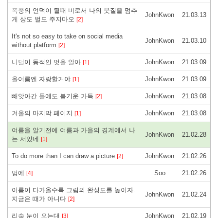
폭풍의 언덕이 될때 비로서 나의 붓질을 멈추
JohnKwon
21.03.13
게 상도 벌도 주지마오
[2]
It's not so easy to take on social media
JohnKwon
21.03.10
without platform
[2]
니덜이 동적인 멋을 알아
JohnKwon
21.03.09
[1]
올여름엔 자랑할거야
JohnKwon
21.03.09
[1]
빼앗아간 들에도 봄기운 가득
JohnKwon
21.03.08
[2]
겨울의 마지막 페이지
JohnKwon
21.03.08
[1]
여름을 알기전에 여름과 가을의 경계에서 나
JohnKwon
21.02.28
는 서있네
[1]
To do more than I can draw a picture
JohnKwon
21.02.26
[2]
멍에
Soo
21.02.26
[4]
여름이 다가올수록 그림의 완성도를 높이자.
JohnKwon
21.02.24
지금은 때가 아니다
[2]
리숙 눈이 오는대
JohnKwon
21.02.19
[3]