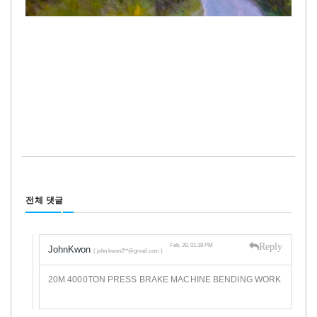
전체 댓글
Reply
Feb, 28, 01:18 PM
JohnKwon
( john.kwon2**@gmail.com )
20M 4000TON PRESS BRAKE MACHINE BENDING WORK