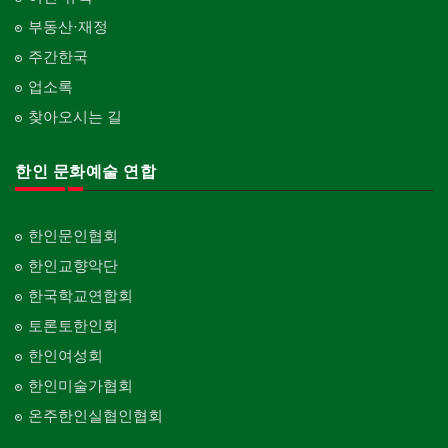
부동산·재정
주간한국
업소록
찾아오시는 길
한인 문화예술 연합
한인문인협회
한인교향악단
한국학교연합회
토론토한인회
한인여성회
한인미술가협회
온주한인실협인협회