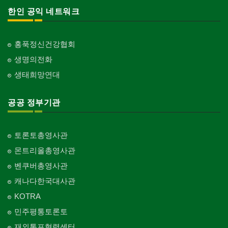
한인 공익 네트워크
홍푹정신건강협회
생명의전화
생태희망연대
공공 정부기관
토론토총영사관
몬트리올총영사관
벤쿠버총영사관
캐나다한국대사관
KOTRA
민주평통토론토
재외통포협력센터