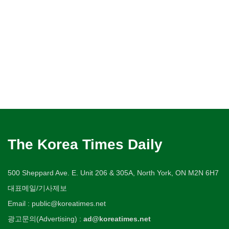
The Korea Times Daily
500 Sheppard Ave. E. Unit 206 & 305A, North York, ON M2N 6H7
대표메일/기사제보
Email : public@koreatimes.net
광고문의(Advertising) :
ad@koreatimes.net