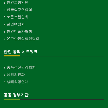
한인교향악단
한국학교연합회
토론토한인회
한인여성회
한인미술가협회
온주한인실협인협회
한인 공익 네트워크
홍푹정신건강협회
생명의전화
생태희망연대
공공 정부기관