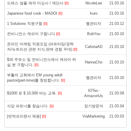
드레스 샘플 제작 미싱사 / 제단사
NicoleLee
21.03.16
[0]
Japanese food cook - MADOI
kuro
21.03.16
[0]
1 Solutions 직원구함
웹관리자
21.03.12
[0]
컨비니언스 캐쉬어 구합니다
BobYoo
21.03.10
[0]
온라인 마케팅 직원모집 (파트타임/경력
CaforiaAD
21.03.10
자/뉴트리션 관련 지식,판매 경험 우대)
[0]
$16 주유소 및 컨비니언스에서 캐쉬어 하
HannaCho
21.03.10
실 분 구합니다.
[0]
부활의 교회에서 EM young adult
웹관리자
21.03.10
pastor(part-time)를 청빙합니다.
[0]
IOTec-
$1000 로 $ 10,000 버는 교육.
21.03.09
[0]
AmazonUs
식당 파트너를 찾습니다.
장기방문자
21.03.04
[0]
[번역프리랜서 채용]
ViaMarketing
21.03.03
[0]