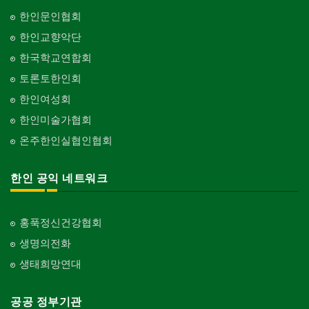
한인문인협회
한인교향악단
한국학교연합회
토론토한인회
한인여성회
한인미술가협회
온주한인실협인협회
한인 공익 네트워크
홍푹정신건강협회
생명의전화
생태희망연대
공공 정부기관