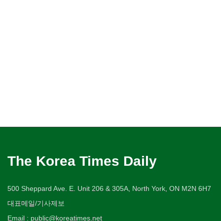
The Korea Times Daily
500 Sheppard Ave. E. Unit 206 & 305A, North York, ON M2N 6H7
대표메일/기사제보
Email : public@koreatimes.net