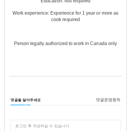
Education: Not
required
Work experience:
Experience for 1 year or more as
cook required
Person legally authorized to work in Canada only
댓글운영원칙
댓글을 달아주세요
로그인 후 작성하실 수 있습니다