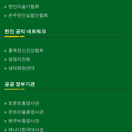
한인미술가협회
온주한인실협인협회
한인 공익 네트워크
홍푹정신건강협회
생명의전화
생태희망연대
공공 정부기관
토론토총영사관
몬트리올총영사관
벤쿠버총영사관
캐나다한국대사관