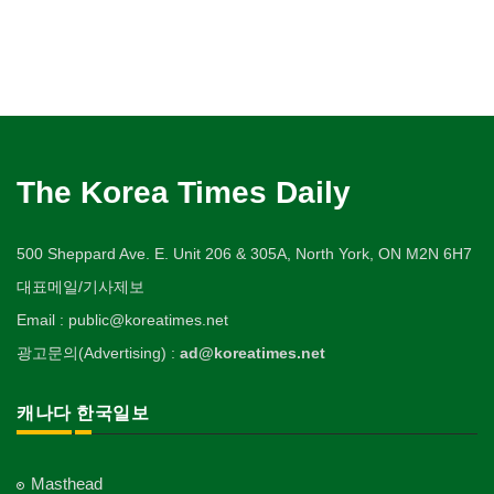
The Korea Times Daily
500 Sheppard Ave. E. Unit 206 & 305A, North York, ON M2N 6H7
대표메일/기사제보
Email : public@koreatimes.net
광고문의(Advertising) :
ad@koreatimes.net
캐나다 한국일보
Masthead