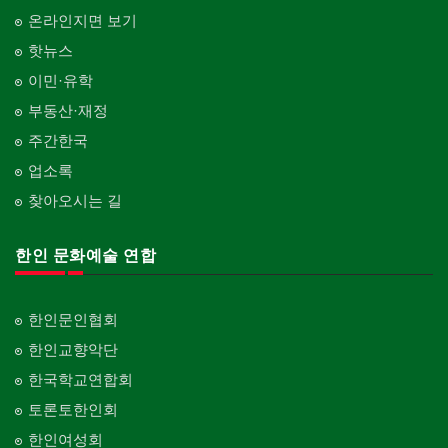
온라인지면 보기
핫뉴스
이민·유학
부동산·재정
주간한국
업소록
찾아오시는 길
한인 문화예술 연합
한인문인협회
한인교향악단
한국학교연합회
토론토한인회
한인여성회