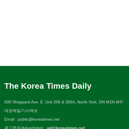
The Korea Times Daily
500 Sheppard Ave. E. Unit 206 & 305A, North York, ON M2N 6H7
대표메일/기사제보
Email : public@koreatimes.net
광고문의(Advertising) :
ad@koreatimes.net