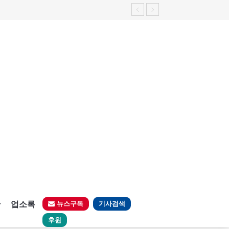
판
업소록
뉴스구독
기사검색
후원