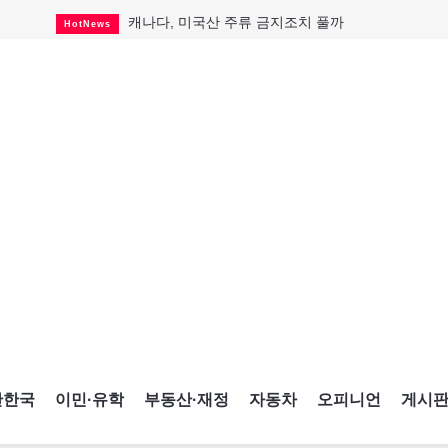
캐나다, 미국산 주류 금지조치 풀까
HotNews
제주 전국체전 10월16일 개막
CultureSports
퇴역 군용기, 산불 진화에 투입
HotNews
국세청 등 해킹 피해자 보상 청구 시작
HotNews
살사축제 총격 용의자 기소
HotNews
아동병원 직원 성범죄 혐의로 기소
HotNews
미국 영주권 수속 한인, 공항서 체포돼
HotNews
K-컬처 크루즈 타고 토론토 달군다
CultureSports
CNE에 한국의 맛과 멋 스며든다
HotNews
간한국
이민·유학
부동산·재정
자동차
오피니언
게시