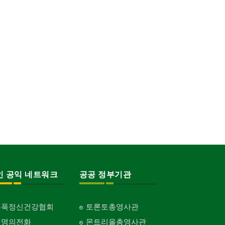
인 공익 네트워크
공공 정부기관
홍푹정신건강협회
토론토총영사관
생명의전화
몬트리올총영사관