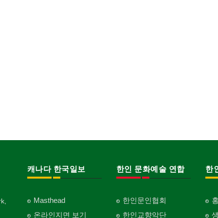
캐나다 한국일보
한인 문화예술 연합
한
Masthead
한인문인협회
k,
온라인지면 보기
한인교향악단