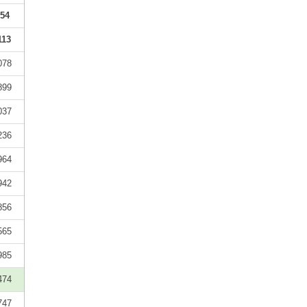
54
113
078
899
037
236
964
942
856
565
985
474
747