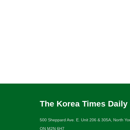
The Korea Times Daily
500 Sheppard Ave. E. Unit 206 & 305A, North Yor
ON M2N 6H7