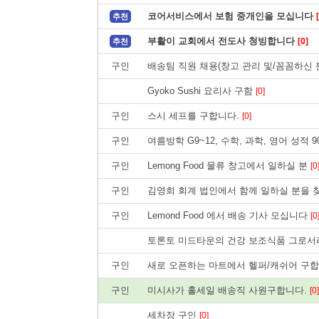
코어서비스에서 보험 중개인을 모십니다
추천
부활이 교회에서 전도사 청빙합니다
[0]
추천
구인
배송팀 직원 채용(창고 관리 및/꼼꼼하신 
Gyoko Sushi 요리사 구함
[0]
구인
스시 세프를 구합니다.
[0]
구인
여름방학 G9~12, 수학, 과학, 영어 성적
구인
Lemong Food 물류 창고에서 일하실 분
[0
구인
김영희 회계 법인에서 함께 일하실 분을
구인
Lemond Food 에서 배송 기사 모십니다
[0
토론토 미드타운의 건강 보조식품 그로서리
구인
새로 오픈하는 마트에서 헬퍼/캐쉬어 구
구인
미시사가 홀세일 배송직 사원구합니다.
[0]
세차장 구인
[0]