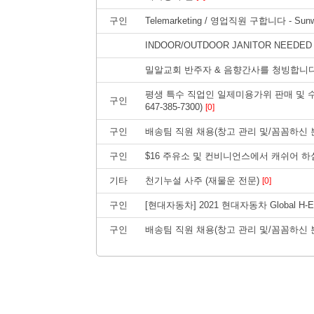
구인
Telemarketing / 영업직원 구합니다 - Sunwo
INDOOR/OUTDOOR JANITOR NEEDE
밀알교회 반주자 & 음향간사를 청빙합니
평생 특수 직업인 일제미용가위 판매 및 수리
구인
647-385-7300)
[0]
구인
배송팀 직원 채용(창고 관리 및/꼼꼼하신 
구인
$16 주유소 및 컨비니언스에서 캐쉬어 하
기타
천기누설 사주 (재물운 전문)
[0]
구인
[현대자동차] 2021 현대자동차 Global H-E
구인
배송팀 직원 채용(창고 관리 및/꼼꼼하신 