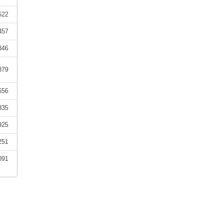
622
457
846
879
656
835
925
251
091