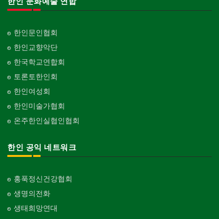
한인 문화예술 연합
한인문인협회
한인교향악단
한국학교연합회
토론토한인회
한인여성회
한인미술가협회
온주한인실협인협회
한인 공익 네트워크
홍푹정신건강협회
생명의전화
생태희망연대