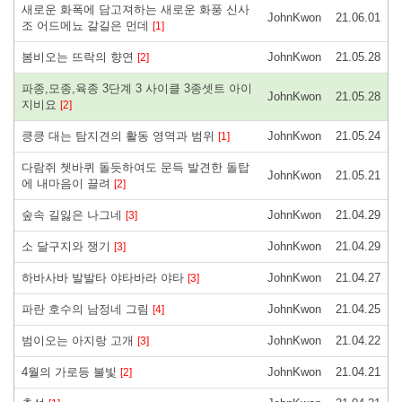
새로운 화폭에 담고져하는 새로운 화풍 신사
JohnKwon
21.06.01
조 어드메뇨 갈길은 먼데
[1]
봄비오는 뜨락의 향연
JohnKwon
21.05.28
[2]
파종,모종,육종 3단계 3 사이클 3종셋트 아이
JohnKwon
21.05.28
지비요
[2]
킁킁 대는 탐지견의 활동 영역과 범위
JohnKwon
21.05.24
[1]
다람쥐 쳇바퀴 돌듯하여도 문득 발견한 돌탑
JohnKwon
21.05.21
에 내마음이 끌려
[2]
숲속 길잃은 나그네
JohnKwon
21.04.29
[3]
소 달구지와 쟁기
JohnKwon
21.04.29
[3]
하바사바 발발타 야타바라 야타
JohnKwon
21.04.27
[3]
파란 호수의 남정네 그림
JohnKwon
21.04.25
[4]
범이오는 아지랑 고개
JohnKwon
21.04.22
[3]
4월의 가로등 불빛
JohnKwon
21.04.21
[2]