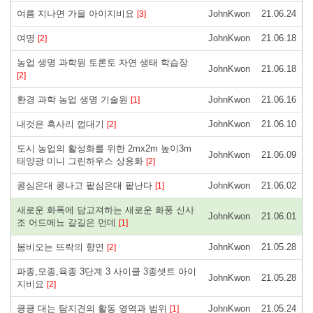
여름 지나면 가을 아이지비요
JohnKwon
21.06.24
[3]
여명
JohnKwon
21.06.18
[2]
농업 생명 과학원 토론토 자연 생태 학습장
JohnKwon
21.06.18
[2]
환경 과학 농업 생명 기술원
JohnKwon
21.06.16
[1]
내것은 흑사리 껍대기
JohnKwon
21.06.10
[2]
도시 농업의 활성화를 위한 2mx2m 높이3m
JohnKwon
21.06.09
태양광 미니 그린하우스 상용화
[2]
콩심은대 콩나고 팥심은대 팥난다
JohnKwon
21.06.02
[1]
새로운 화폭에 담고져하는 새로운 화풍 신사
JohnKwon
21.06.01
조 어드메뇨 갈길은 먼데
[1]
봄비오는 뜨락의 향연
JohnKwon
21.05.28
[2]
파종,모종,육종 3단계 3 사이클 3종셋트 아이
JohnKwon
21.05.28
지비요
[2]
킁킁 대는 탐지견의 활동 영역과 범위
JohnKwon
21.05.24
[1]