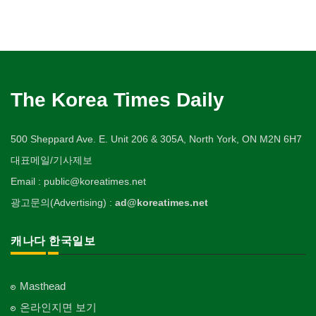
The Korea Times Daily
500 Sheppard Ave. E. Unit 206 & 305A, North York, ON M2N 6H7
대표메일/기사제보
Email : public@koreatimes.net
광고문의(Advertising) :
ad@koreatimes.net
캐나다 한국일보
Masthead
온라인지면 보기