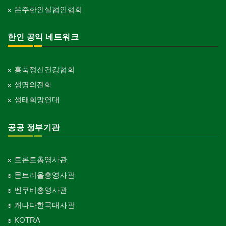
온주한인실협인협회
한인 공익 네트워크
홍푹정신건강협회
생명의전화
생태희망연대
공공 정부기관
토론토총영사관
몬트리올총영사관
벤쿠버총영사관
캐나다한국대사관
KOTRA