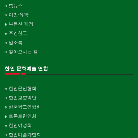
핫뉴스
이민·유학
부동산·재정
주간한국
업소록
찾아오시는 길
한인 문화예술 연합
한인문인협회
한인교향악단
한국학교연합회
토론토한인회
한인여성회
한인미술가협회