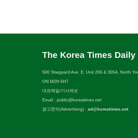
The Korea Times Daily
500 Sheppard Ave. E. Unit 206 & 305A, North Yor
ON M2N 6H7
대표메일/기사제보
Email : public@koreatimes.net
광고문의(Advertising) :
ad@koreatimes.net