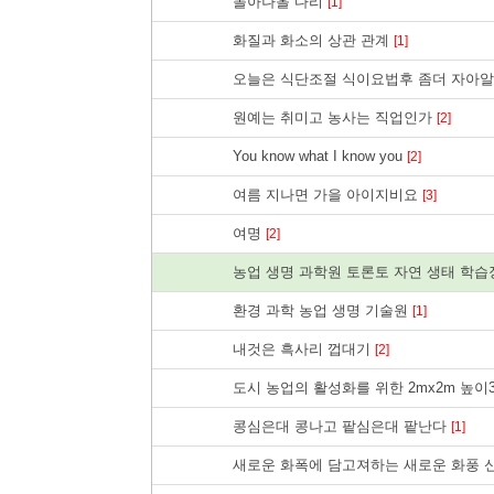
돌아나올 다리
[1]
화질과 화소의 상관 관계
[1]
오늘은 식단조절 식이요법후 좀더 자아알
원예는 취미고 농사는 직업인가
[2]
You know what I know you
[2]
여름 지나면 가을 아이지비요
[3]
여명
[2]
농업 생명 과학원 토론토 자연 생태 학
환경 과학 농업 생명 기술원
[1]
내것은 흑사리 껍대기
[2]
도시 농업의 활성화를 위한 2mx2m 높
콩심은대 콩나고 팥심은대 팥난다
[1]
새로운 화폭에 담고져하는 새로운 화풍 