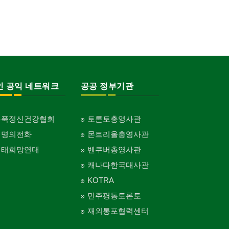
인 공익 네트워크
공공 정부기관
홍푹정신건강협회
토론토총영사관
생명의전화
몬트리올총영사관
생태희망연대
벤쿠버총영사관
캐나다한국대사관
KOTRA
민주평통토론토
재외통포협력센터