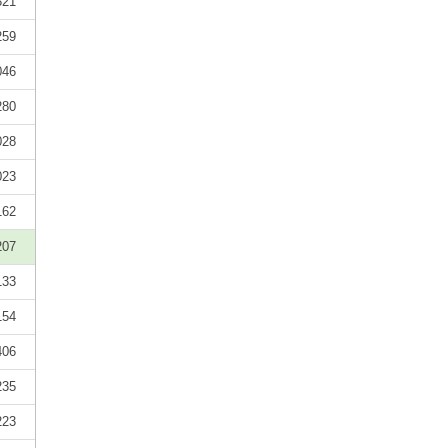
321
259
046
280
028
023
162
207
133
154
406
235
223