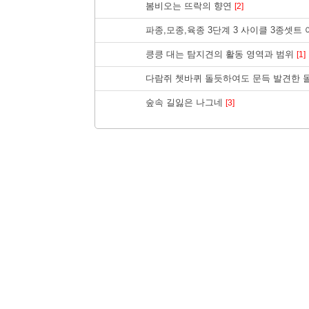
봄비오는 뜨락의 향연
[2]
파종,모종,육종 3단계 3 사이클 3종셋
킁킁 대는 탐지견의 활동 영역과 범위
[1]
다람쥐 쳇바퀴 돌듯하여도 문득 발견한 
숲속 길잃은 나그네
[3]