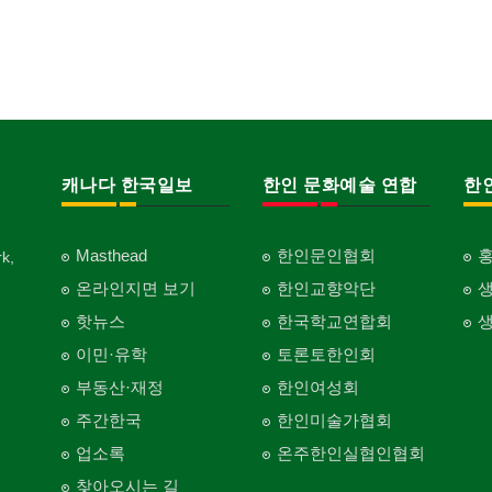
캐나다 한국일보
한인 문화예술 연합
한
Masthead
한인문인협회
k,
온라인지면 보기
한인교향악단
핫뉴스
한국학교연합회
이민·유학
토론토한인회
부동산·재정
한인여성회
주간한국
한인미술가협회
업소록
온주한인실협인협회
찾아오시는 길