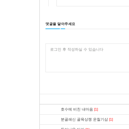
댓글을 달아주세요
로그인 후 작성하실 수 있습니다
호수에 비친 내마음
[1]
분골쇄신 골육상쟁 운칠기삼
[1]