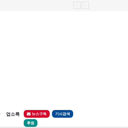
판
업소록
뉴스구독
기사검색
후원