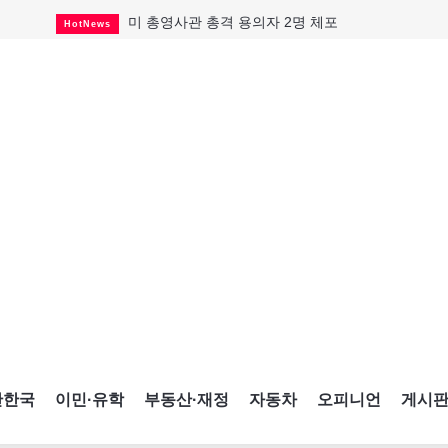
미 총영사관 총격 용의자 2명 체포
HotNews
살해 전 이미 경찰 찾았던 여성들
HotNews
미시사가서 경찰 수사 중 총격 발생
HotNews
비만·당뇨약 수요 확대에 제약사 웃었다
HotNews
TTC 역무 감독관 97% 파업 찬성
HotNews
캐나다인 33% "생활비 부담에 보험 축소"
HotNews
해외 수감 한국인 4년 새 25% 늘어
HotNews
"마약 범죄에 연루됐으니 돈 보내라"
HotNews
GTA 주택거래 전년비 0.9%↓, 전월비 3.2%↑
RealtyFinancing
간한국
이민·유학
부동산·재정
자동차
오피니언
게시