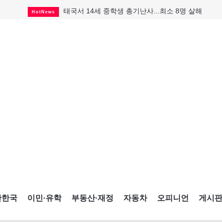
태국서 14세 중학생 총기난사...최소 8명 살해
HotNews
캐나다 실업률 6.4%...2년래 최저
HotNews
아동병원 직원 성범죄 혐의로 기소
HotNews
토론토 살사축제 총격 용의자 체포
HotNews
세계 10대 구조물서 내려오는 CN타워
CultureSports
맨발로 누워있거나 냄새 풍기며 음식 먹고...
HotNews
미 총영사관 총격 용의자 2명 체포
HotNews
"벌써 내년 여름이 기다려진다"
CultureSports
미국 영주권 수속 한인, 공항서 체포돼
HotNews
간한국
이민·유학
부동산·재정
자동차
오피니언
게시