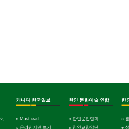
캐나다 한국일보
한인 문화예술 연합
한
Masthead
한인문인협회
k,
온라인지면 보기
한인교향악단