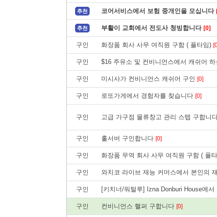
코어서비스에서 보험 중개인을 모십니다
추천
부활이 교회에서 전도사 청빙합니다
[0]
추천
구인
화장품 회사 사무 여직원 구함 ( 풀타임)
[
구인
$16 주유소 및 컨비니언스에서 캐쉬어 하
구인
미시사가 컨비니언스 캐쉬어 구인
[0]
구인
로또가게에서 경험자를 찾습니다
[0]
구인
고급 가구점 물류창고 관리 스텝 구합니다.
구인
홀서버 구인합니다
[0]
구인
화장품 무역 회사 사무 여직원 구함 ( 풀
구인
와치코 라이브 재능 커머스에서 본인의 
구인
[키치너/워털루] Izna Donburi Hous
구인
컨비니언스 핼퍼 구합니다
[0]