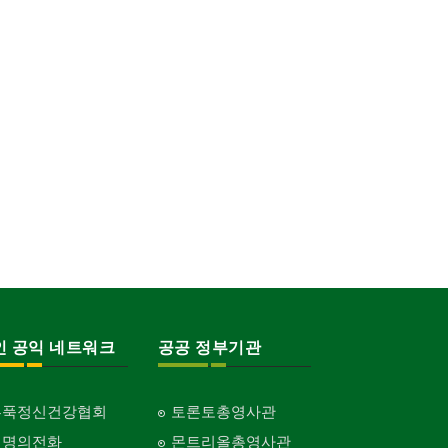
인 공익 네트워크
공공 정부기관
홍푹정신건강협회
토론토총영사관
생명의전화
몬트리올총영사관