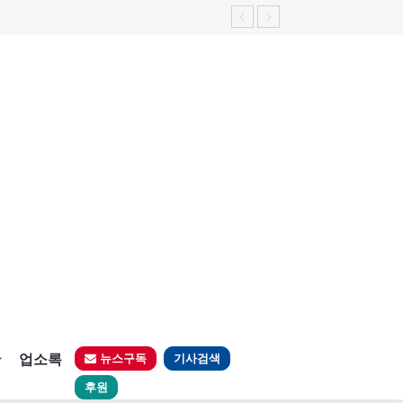
판
업소록
뉴스구독
기사검색
후원