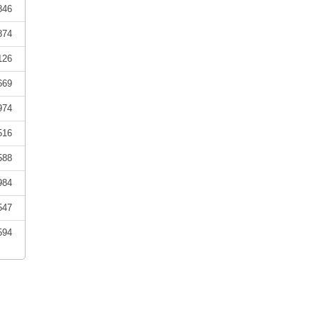
846
874
126
669
974
516
588
984
547
594