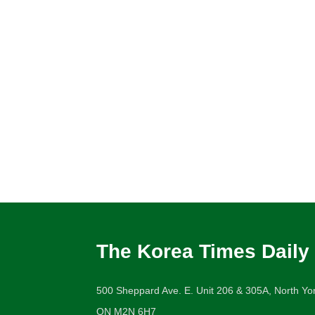
The Korea Times Daily
500 Sheppard Ave. E. Unit 206 & 305A, North Yor
ON M2N 6H7