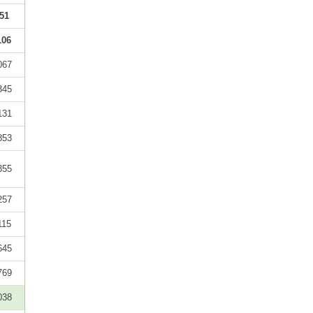
51
106
067
345
131
853
355
257
115
645
769
038