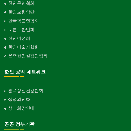
한인문인협회
한인교향악단
한국학교연합회
토론토한인회
한인여성회
한인미술가협회
온주한인실협인협회
한인 공익 네트워크
홍푹정신건강협회
생명의전화
생태희망연대
공공 정부기관