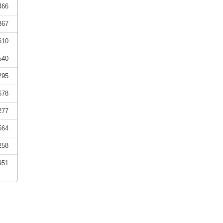
466
367
610
540
295
678
277
564
258
951