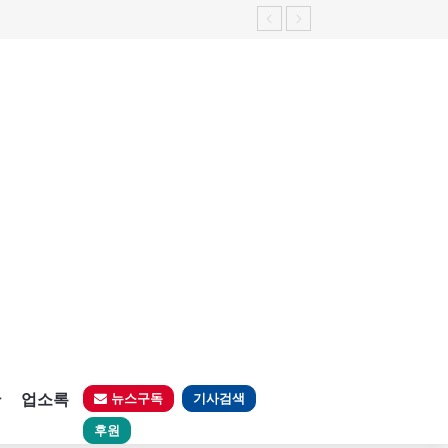
판
업소록
뉴스구독
기사검색
후원