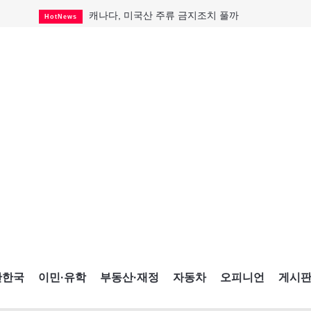
캐나다, 미국산 주류 금지조치 풀까
HotNews
제주 전국체전 10월16일 개막
CultureSports
퇴역 군용기, 산불 진화에 투입
HotNews
국세청 등 해킹 피해자 보상 청구 시작
HotNews
살사축제 총격 용의자 기소
HotNews
아동병원 직원 성범죄 혐의로 기소
HotNews
미국 영주권 수속 한인, 공항서 체포돼
HotNews
K-컬처 크루즈 타고 토론토 달군다
CultureSports
CNE에 한국의 맛과 멋 스며든다
HotNews
간한국
이민·유학
부동산·재정
자동차
오피니언
게시