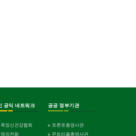
인 공익 네트워크
공공 정부기관
홍푹정신건강협회
토론토총영사관
생명의전화
몬트리올총영사관