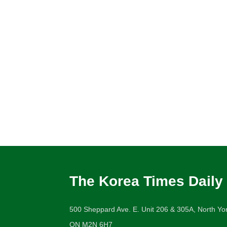
The Korea Times Daily
500 Sheppard Ave. E. Unit 206 & 305A, North Yor
ON M2N 6H7