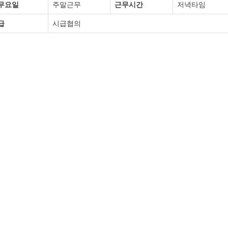
무요일
주말근무
근무시간
저녁타임
급
시급협의