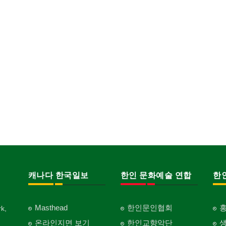
캐나다 한국일보
한인 문화예술 연합
한
Masthead
한인문인협회
k,
온라인지면 보기
한인교향악단