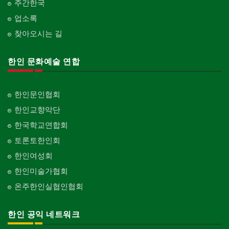
주간한국
업소록
찾아오시는 길
한인 문화예술 연합
한인문인협회
한인교향악단
한국학교연합회
토론토한인회
한인여성회
한인미술가협회
온주한인실협인협회
한인 공익 네트워크