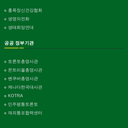
홍푹정신건강협회
생명의전화
생태희망연대
공공 정부기관
토론토총영사관
몬트리올총영사관
벤쿠버총영사관
캐나다한국대사관
KOTRA
민주평통토론토
재외통포협력센터