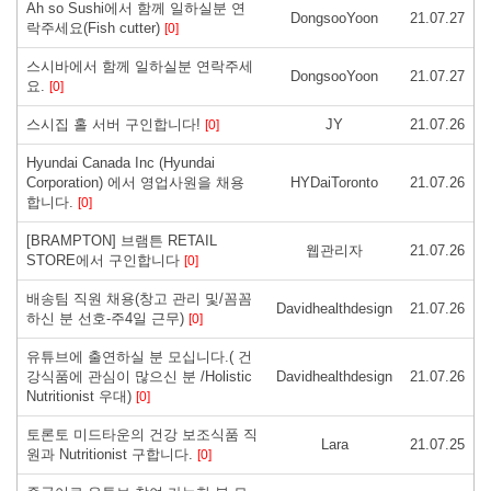
Ah so Sushi에서 함께 일하실분 연
DongsooYoon
21.07.27
락주세요(Fish cutter)
[0]
스시바에서 함께 일하실분 연락주세
DongsooYoon
21.07.27
요.
[0]
스시집 홀 서버 구인합니다!
JY
21.07.26
[0]
Hyundai Canada Inc (Hyundai
Corporation) 에서 영업사원을 채용
HYDaiToronto
21.07.26
합니다.
[0]
[BRAMPTON] 브램튼 RETAIL
웹관리자
21.07.26
STORE에서 구인합니다
[0]
배송팀 직원 채용(창고 관리 및/꼼꼼
Davidhealthdesign
21.07.26
하신 분 선호-주4일 근무)
[0]
유튜브에 출연하실 분 모십니다.( 건
강식품에 관심이 많으신 분 /Holistic
Davidhealthdesign
21.07.26
Nutritionist 우대)
[0]
토론토 미드타운의 건강 보조식품 직
Lara
21.07.25
원과 Nutritionist 구합니다.
[0]