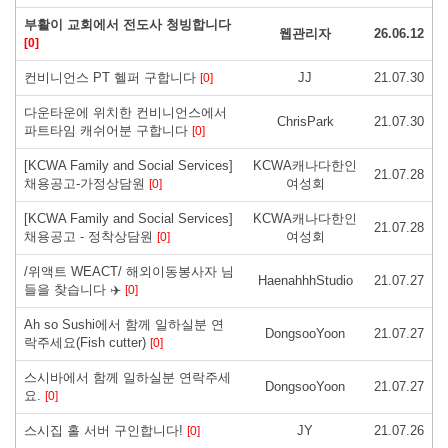
부활이 교회에서 전도사 청빙합니다
웹관리자
26.06.12
[0]
컨비니언스 PT 헬퍼 구합니다
JJ
21.07.30
[0]
다운타운에 위치한 컨비니언스에서
ChrisPark
21.07.30
파트타임 캐쉬어분 구합니다
[0]
[KCWA Family and Social Services]
KCWA캐나다한인
21.07.28
채용공고-가정상담원
여성회
[0]
[KCWA Family and Social Services]
KCWA캐나다한인
21.07.28
채용공고 - 정착상담원
여성회
[0]
/위액트 WEACT/ 해외이동봉사자 님
HaenahhhStudio
21.07.27
들을 찾습니다 ✈️
[0]
Ah so Sushi에서 함께 일하실분 연
DongsooYoon
21.07.27
락주세요(Fish cutter)
[0]
스시바에서 함께 일하실분 연락주세
DongsooYoon
21.07.27
요.
[0]
스시집 홀 서버 구인합니다!
JY
21.07.26
[0]