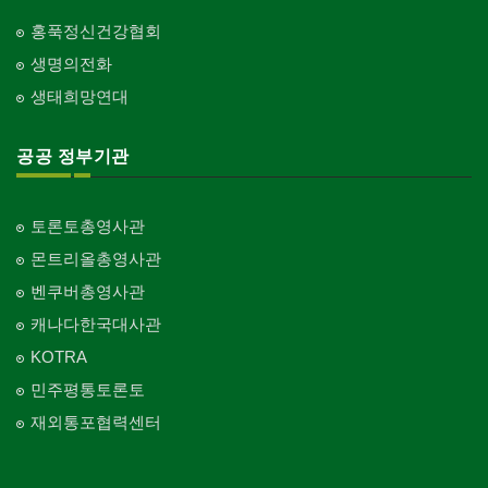
홍푹정신건강협회
생명의전화
생태희망연대
공공 정부기관
토론토총영사관
몬트리올총영사관
벤쿠버총영사관
캐나다한국대사관
KOTRA
민주평통토론토
재외통포협력센터