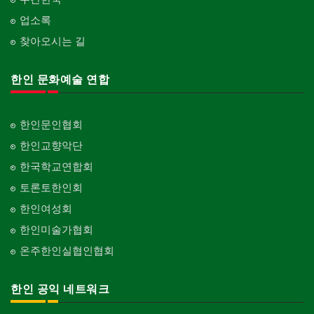
업소록
찾아오시는 길
한인 문화예술 연합
한인문인협회
한인교향악단
한국학교연합회
토론토한인회
한인여성회
한인미술가협회
온주한인실협인협회
한인 공익 네트워크