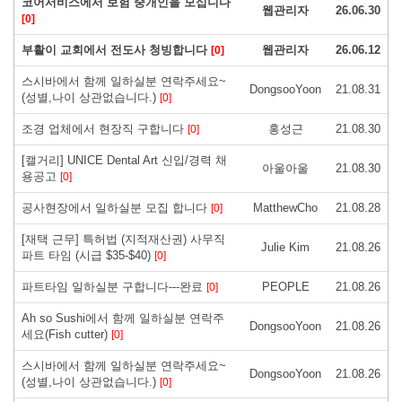
코어서비스에서 보험 중개인을 모십니다
웹관리자
26.06.30
[0]
부활이 교회에서 전도사 청빙합니다
웹관리자
26.06.12
[0]
스시바에서 함께 일하실분 연락주세요~
DongsooYoon
21.08.31
(성별,나이 상관없습니다.)
[0]
조경 업체에서 현장직 구합니다
홍성근
21.08.30
[0]
[캘거리] UNICE Dental Art 신입/경력 채
아울아울
21.08.30
용공고
[0]
공사현장에서 일하실분 모집 합니다
MatthewCho
21.08.28
[0]
[재택 근무] 특허법 (지적재산권) 사무직
Julie Kim
21.08.26
파트 타임 (시급 $35-$40)
[0]
파트타임 일하실분 구합니다---완료
PEOPLE
21.08.26
[0]
Ah so Sushi에서 함께 일하실분 연락주
DongsooYoon
21.08.26
세요(Fish cutter)
[0]
스시바에서 함께 일하실분 연락주세요~
DongsooYoon
21.08.26
(성별,나이 상관없습니다.)
[0]