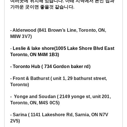
여러곳에
위치해
있습니다
.
아래
지역에서
본인
집과
가까운
곳이면
좋을것
같습니다
.
- Alderwood (841 Brown’s Line, Toronto, ON,
M8W 3V7)
-
Leslie & lake shore(1005 Lake Shore Blvd East
Toronto, ON M4M 1B3)
- Toronto Hub ( 734 Gordon baker rd)
- Front & Bathurst ( unit 1, 29 bathurst street,
Toronto)
- Yonge and Soudan ( 2149 yonge st, unit 201,
Toronto, ON, M4S 0C5)
- Sarina ( 1141 Lakeshore Rd, Sarnia, ON N7V
2V5)