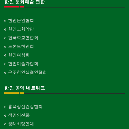
한인 문화예술 연합
한인문인협회
한인교향악단
한국학교연합회
토론토한인회
한인여성회
한인미술가협회
온주한인실협인협회
한인 공익 네트워크
홍푹정신건강협회
생명의전화
생태희망연대