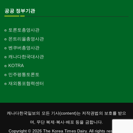
공공 정부기관
토론토총영사관
몬트리올총영사관
벤쿠버총영사관
캐나다한국대사관
KOTRA
민주평통토론토
재외통포협력센터
캐나다한국일보의 모든 기사(content)는 저작권법의 보호를 받으
며, 무단 복제·복사·배포 등을 금합니다.
Copyright © 2026 The Korea Times Dairy. All rights reserved.