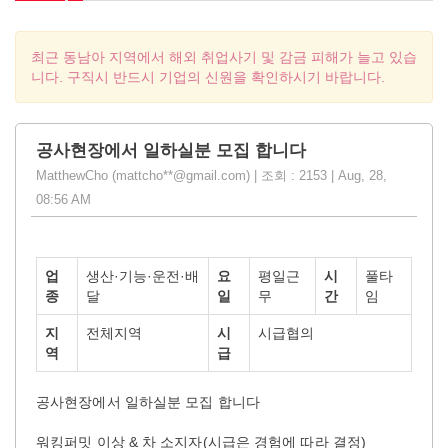
최근 동남아 지역에서 해외 취업사기 및 감금 피해가 늘고 있습
니다. 구직시 반드시 기업의 신원을 확인하시기 바랍니다.
공사현장에서 일하실분 모집 합니다
MatthewCho (mattcho**@gmail.com) | 조회 : 2153 | Aug, 28,
08:56 AM
업
생산·기능·운전·배
요
평일근
시
풀타
종
달
일
무
간
임
지
전체지역
시
시급협의
역
급
공사현장에서 일하실분 모집 합니다
워킹퍼밋 이상 & 차 소지자(시급은 경험에 따라 결정)