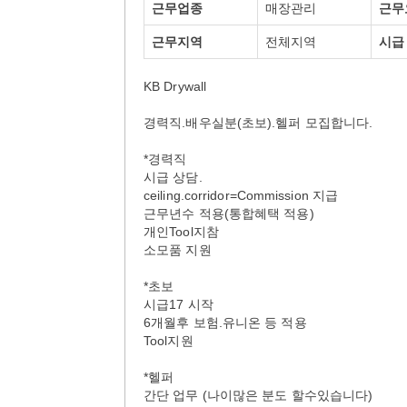
근무업종
매장관리
근무
근무지역
전체지역
시급
KB Drywall
경력직.배우실분(초보).헬퍼 모집합니다.
*경력직
시급 상담.
ceiling.corridor=Commission 지급
근무년수 적용(통합혜택 적용)
개인Tool지참
소모품 지원
*초보
시급17 시작
6개월후 보험.유니온 등 적용
Tool지원
*헬퍼
간단 업무 (나이많은 분도 할수있습니다)