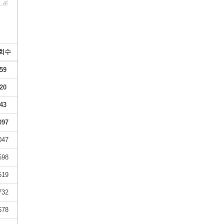
회수
59
20
43
097
047
598
519
732
678