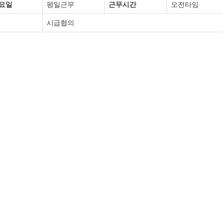
요일
평일근무
근무시간
오전타임
시급협의