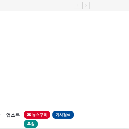
판
업소록
뉴스구독
기사검색
후원