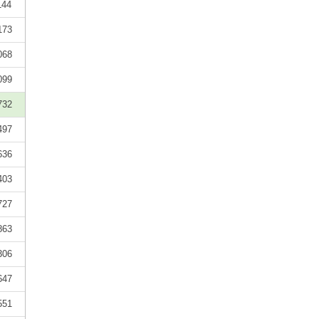
144
173
068
099
732
497
636
403
727
863
306
647
551