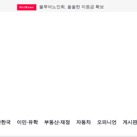
블루어노인회, 쏠쏠한 지원금 확보
HotNews
캐나다인 33% "생활비 부담에 보험 축소"
HotNews
"마약 범죄에 연루됐으니 돈 보내라"
HotNews
토론토 살사축제 총격 용의자 체포
HotNews
세계 10대 구조물서 내려오는 CN타워
CultureSports
이민자의 삶을 문학적 이야기로
CultureSports
미 총영사관 총격 용의자 2명 체포
HotNews
캐나다 공룡 화석, 주화로 탄생
CultureSports
"벌써 내년 여름이 기다려진다"
CultureSports
간한국
이민·유학
부동산·재정
자동차
오피니언
게시