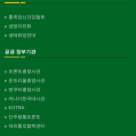
홍푹정신건강협회
생명의전화
생태희망연대
공공 정부기관
토론토총영사관
몬트리올총영사관
벤쿠버총영사관
캐나다한국대사관
KOTRA
민주평통토론토
재외통포협력센터