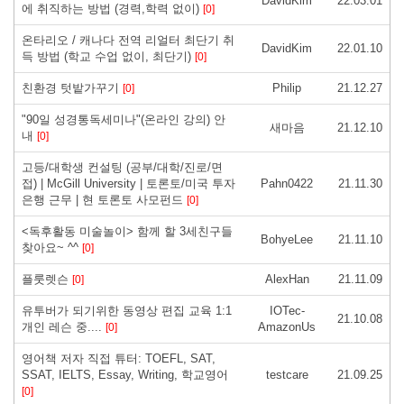
DavidKim
22.03.01
에 취직하는 방법 (경력,학력 없이)
[0]
온타리오 / 캐나다 전역 리얼터 최단기 취
DavidKim
22.01.10
득 방법 (학교 수업 없이, 최단기)
[0]
친환경 텃밭가꾸기
Philip
21.12.27
[0]
"90일 성경통독세미나"(온라인 강의) 안
새마음
21.12.10
내
[0]
고등/대학생 컨설팅 (공부/대학/진로/면
접) | McGill University | 토론토/미국 투자
Pahn0422
21.11.30
은행 근무 | 현 토론토 사모펀드
[0]
<독후활동 미술놀이> 함께 할 3세친구들
BohyeLee
21.11.10
찾아요~ ^^
[0]
플룻렛슨
AlexHan
21.11.09
[0]
유투버가 되기위한 동영상 편집 교육 1:1
IOTec-
21.10.08
개인 레슨 중....
AmazonUs
[0]
영어책 저자 직접 튜터: TOEFL, SAT,
SSAT, IELTS, Essay, Writing, 학교영어
testcare
21.09.25
[0]