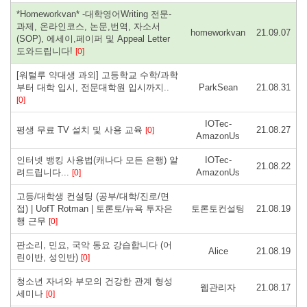
*Homeworkvan* -대학영어Writing 전문-
과제, 온라인코스, 논문,번역, 자소서
homeworkvan
21.09.07
(SOP), 에세이,페이퍼 및 Appeal Letter
도와드립니다!
[0]
[워털루 약대생 과외] 고등학교 수학/과학
부터 대학 입시, 전문대학원 입시까지..
ParkSean
21.08.31
[0]
IOTec-
평생 무료 TV 설치 및 사용 교육
21.08.27
[0]
AmazonUs
인터넷 뱅킹 사용법(캐나다 모든 은행) 알
IOTec-
21.08.22
려드립니다...
AmazonUs
[0]
고등/대학생 컨설팅 (공부/대학/진로/면
접) | UofT Rotman | 토론토/뉴욕 투자은
토론토컨설팅
21.08.19
행 근무
[0]
판소리, 민요, 국악 동요 강습합니다 (어
Alice
21.08.19
린이반, 성인반)
[0]
청소년 자녀와 부모의 건강한 관계 형성
웹관리자
21.08.17
세미나
[0]