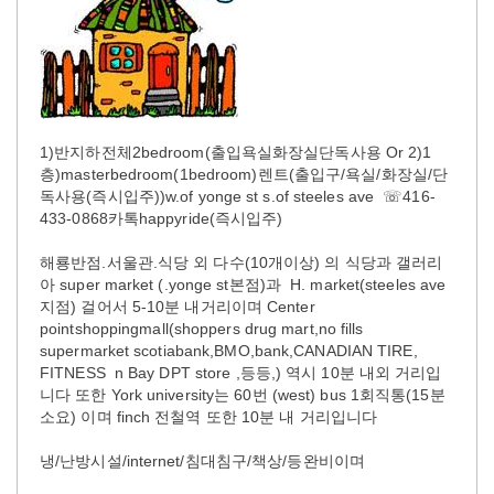
1)반지하전체2bedroom(출입욕실화장실단독사용 Or 2)1
층)masterbedroom(1bedroom)렌트(출입구/욕실/화장실/단
독사용(즉시입주))w.of yonge st s.of steeles ave ☏416-
433-0868카톡happyride(즉시입주)
해룡반점.서울관.식당 외 다수(10개이상) 의 식당과 갤러리
아 super market (.yonge st본점)과 H. market(steeles ave
지점) 걸어서 5-10분 내거리이며 Center
pointshoppingmall(shoppers drug mart,no fills
supermarket scotiabank,BMO,bank,CANADIAN TIRE,
FITNESS n Bay DPT store ,등등,) 역시 10분 내외 거리입
니다 또한 York university는 60번 (west) bus 1회직통(15분
소요) 이며 finch 전철역 또한 10분 내 거리입니다
냉/난방시설/internet/침대침구/책상/등완비이며