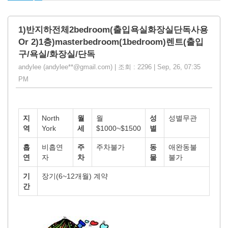
1)반지하전체2bedroom(출입욕실화장실단독사용
Or 2)1층)masterbedroom(1bedroom)렌트(출입
구/욕실/화장실/단독
andylee (andylee**@gmail.com) | 조회 : 2296 | Sep, 26, 07:35
PM
지
North
월
월
성
성별무관
역
York
세
$1000~$1500
별
흡
비흡연
주
주차불가
동
애완동불
연
자
차
물
불가
기
장기(6~12개월) 계약
간