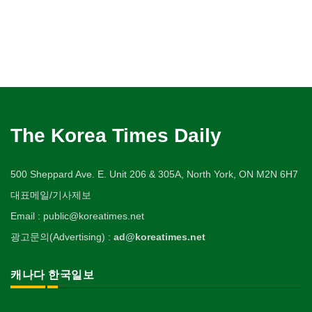
The Korea Times Daily
500 Sheppard Ave. E. Unit 206 & 305A, North York, ON M2N 6H7
대표메일/기사제보
Email : public@koreatimes.net
광고문의(Advertising) :
ad@koreatimes.net
캐나다 한국일보