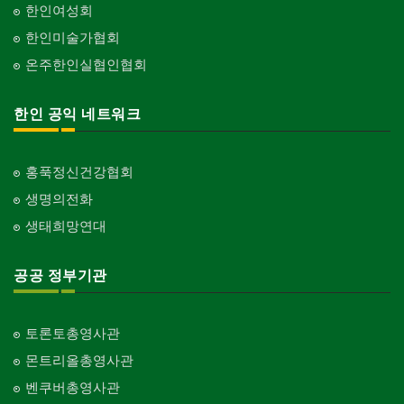
한인여성회
한인미술가협회
온주한인실협인협회
한인 공익 네트워크
홍푹정신건강협회
생명의전화
생태희망연대
공공 정부기관
토론토총영사관
몬트리올총영사관
벤쿠버총영사관