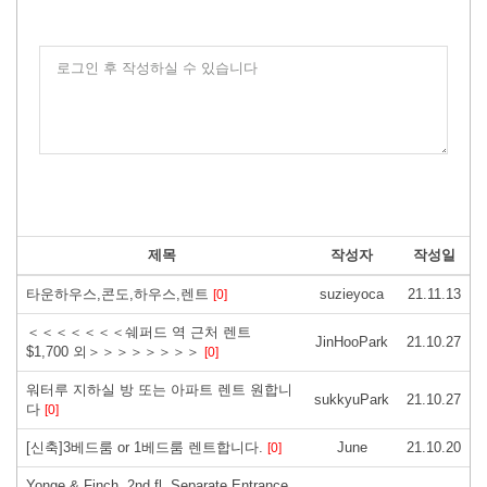
로그인 후 작성하실 수 있습니다
제목
작성자
작성일
타운하우스,콘도,하우스,렌트
suzieyoca
21.11.13
[0]
＜＜＜＜＜＜＜쉐퍼드 역 근처 렌트
JinHooPark
21.10.27
$1,700 외＞＞＞＞＞＞＞＞
[0]
워터루 지하실 방 또는 아파트 렌트 원합니
sukkyuPark
21.10.27
다
[0]
[신축]3베드룸 or 1베드룸 렌트합니다.
June
21.10.20
[0]
Yonge & Finch, 2nd fl. Separate Entrance,