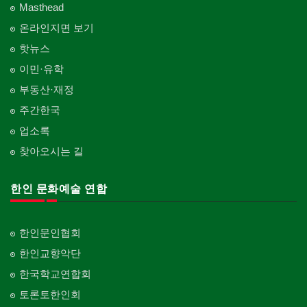
Masthead
온라인지면 보기
핫뉴스
이민·유학
부동산·재정
주간한국
업소록
찾아오시는 길
한인 문화예술 연합
한인문인협회
한인교향악단
한국학교연합회
토론토한인회