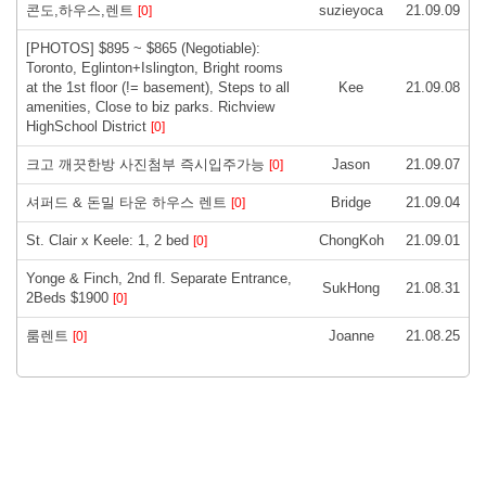
콘도,하우스,렌트
suzieyoca
21.09.09
[0]
[PHOTOS] $895 ~ $865 (Negotiable):
Toronto, Eglinton+Islington, Bright rooms
at the 1st floor (!= basement), Steps to all
Kee
21.09.08
amenities, Close to biz parks. Richview
HighSchool District
[0]
크고 깨끗한방 사진첨부 즉시입주가능
Jason
21.09.07
[0]
셔퍼드 & 돈밀 타운 하우스 렌트
Bridge
21.09.04
[0]
St. Clair x Keele: 1, 2 bed
ChongKoh
21.09.01
[0]
Yonge & Finch, 2nd fl. Separate Entrance,
SukHong
21.08.31
2Beds $1900
[0]
룸렌트
Joanne
21.08.25
[0]