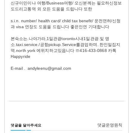
신규이민이나 여행/Business여행/ 오신분께는 필요하신정보
도드리고통역 외 모든 도움을 드립니다 또한
s.i.n. number/ health card/ child tax benefit/ 운전면허/신청
과 visa 연장도 도움을 드립니다 좋은인연 기대합니다
본숙소는.나야가라,1일관광toronto시내1일관광.및 명
소.taxi.service./공항pickup.Service를겸업하며..한인밀집지
역.north york 에위치하고있읍니다 ☏416-433-0868 카톡
Happyride
E-mail . andyleenu@gmail.com
댓글운영원칙
댓글을 달아주세요