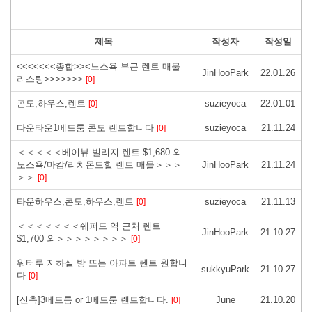
제목
작성자
작성일
<<<<<<<종합>><노스욕 부근 렌트 매물
JinHooPark
22.01.26
리스팅>>>>>>>
[0]
콘도,하우스,렌트
suzieyoca
22.01.01
[0]
다운타운1베드룸 콘도 렌트합니다
suzieyoca
21.11.24
[0]
＜＜＜＜＜베이뷰 빌리지 렌트 $1,680 외
노스욕/마캄/리치몬드힐 렌트 매물＞＞＞
JinHooPark
21.11.24
＞＞
[0]
타운하우스,콘도,하우스,렌트
suzieyoca
21.11.13
[0]
＜＜＜＜＜＜＜쉐퍼드 역 근처 렌트
JinHooPark
21.10.27
$1,700 외＞＞＞＞＞＞＞＞
[0]
워터루 지하실 방 또는 아파트 렌트 원합니
sukkyuPark
21.10.27
다
[0]
[신축]3베드룸 or 1베드룸 렌트합니다.
June
21.10.20
[0]