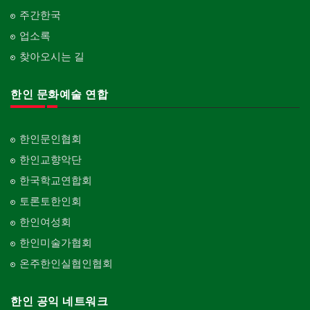
주간한국
업소록
찾아오시는 길
한인 문화예술 연합
한인문인협회
한인교향악단
한국학교연합회
토론토한인회
한인여성회
한인미술가협회
온주한인실협인협회
한인 공익 네트워크