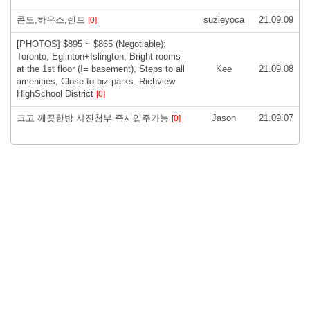
콘도,하우스,렌트
suzieyoca
21.09.09
[0]
[PHOTOS] $895 ~ $865 (Negotiable):
Toronto, Eglinton+Islington, Bright rooms
at the 1st floor (!= basement), Steps to all
Kee
21.09.08
amenities, Close to biz parks. Richview
HighSchool District
[0]
크고 깨끗한방 사진첨부 즉시입주가능
Jason
21.09.07
[0]