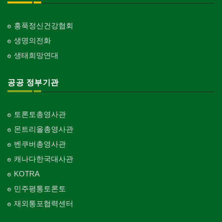
홍푹정신건강협회
생명의전화
생태희망연대
공공 정부기관
토론토총영사관
몬트리올총영사관
벤쿠버총영사관
캐나다한국대사관
KOTRA
민주평통토론토
재외통포협력센터