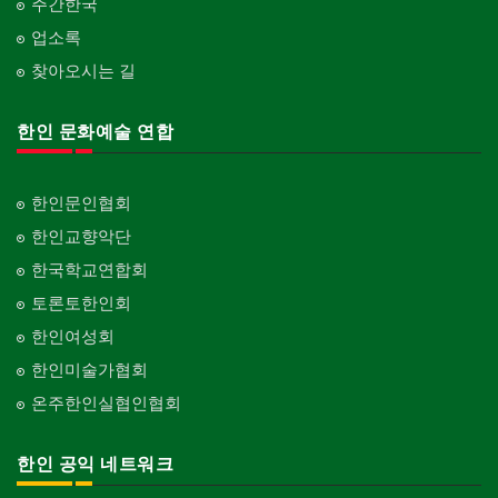
주간한국
업소록
찾아오시는 길
한인 문화예술 연합
한인문인협회
한인교향악단
한국학교연합회
토론토한인회
한인여성회
한인미술가협회
온주한인실협인협회
한인 공익 네트워크