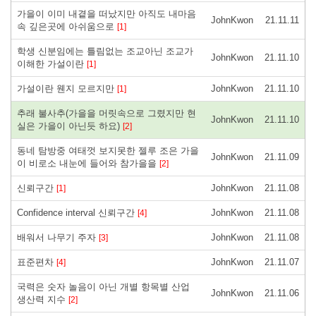
가을이 이미 내곁을 떠났지만 아직도 내마음
JohnKwon
21.11.11
속 깊은곳에 아쉬움으로
[1]
학생 신분임에는 틀림없는 조교아닌 조교가
JohnKwon
21.11.10
이해한 가설이란
[1]
가설이란 웬지 모르지만
JohnKwon
21.11.10
[1]
추래 불사추(가을을 머릿속으로 그렸지만 현
JohnKwon
21.11.10
실은 가을이 아닌듯 하요)
[2]
동네 탐방중 여태껏 보지못한 젤루 조은 가을
JohnKwon
21.11.09
이 비로소 내눈에 들어와 참가을을
[2]
신뢰구간
JohnKwon
21.11.08
[1]
Confidence interval 신뢰구간
JohnKwon
21.11.08
[4]
배워서 나무기 주자
JohnKwon
21.11.08
[3]
표준편차
JohnKwon
21.11.07
[4]
국력은 숫자 놀음이 아닌 개별 항목별 산업
JohnKwon
21.11.06
생산력 지수
[2]