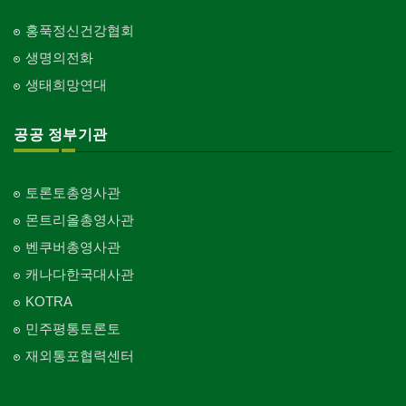
홍푹정신건강협회
생명의전화
생태희망연대
공공 정부기관
토론토총영사관
몬트리올총영사관
벤쿠버총영사관
캐나다한국대사관
KOTRA
민주평통토론토
재외통포협력센터