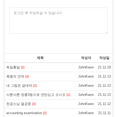
로그인 후 작성하실 수 있습니다
제목
작성자
작성일
독일통일
JohnKwon
21.11.19
[2]
폭풍의 언덕
JohnKwon
21.11.13
[4]
내 그림은 갈대여
JohnKwon
21.11.13
[2]
사뿐사뿐 정릉3동으로 연탄싣고 오시오
JohnKwon
21.11.13
[1]
천공스님 열공중
JohnKwon
21.11.12
[3]
accounting examination
JohnKwon
21.11.11
[2]