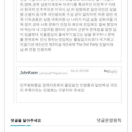
돈,명예.권력 삼분지계로써 아귀다툼 혹세무민 이전투구 이래
서 한국적 민주주의로 미국식 상,하 양원제로 일반국민은 성열
왕 손왕자 등극후 국민평의회 구성 굳이 말하자면 하원 양반 귀
족 기득권층은 상원 국회의원 난 나라가 지금 실험 공화국을 거
쳐 정치 경제 사회 문화가 안정적 궤도에 진입해도 벌써 했었어
야 하는대 내그림처럼 왔따리 갔따리 근본적 문제점을 알면 답
이 있을텐대 인물중심의 줄세우기말고는 답을 못구하니 문제
를 문제로써 인식 못하는것임에는 틀림없으리로다 국가최고
의결기관 제3선언 제3의길 제3세력 The 3rd Party 깃발아래
남,북 연합 민평의회
Reply
Nov, 10, 10:37 AM
JohnKwon
( john.kwon2**@gmail.com )
민주평화통일 정책자문회의 줄임말인 민평통과 일반백성 국민
이 주축이되는 민평회는 구분지어 주세요
댓글운영원칙
댓글을 달아주세요