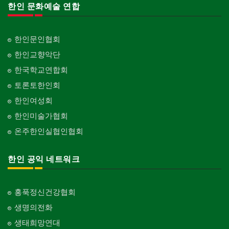
한인 문화예술 연합
한인문인협회
한인교향악단
한국학교연합회
토론토한인회
한인여성회
한인미술가협회
온주한인실협인협회
한인 공익 네트워크
홍푹정신건강협회
생명의전화
생태희망연대