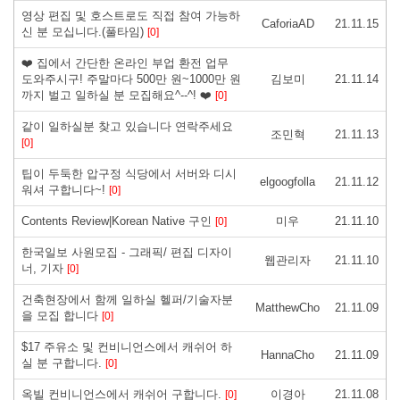
영상 편집 및 호스트로도 직접 참여 가능하
CaforiaAD
21.11.15
신 분 모십니다.(풀타임)
[0]
❤️ 집에서 간단한 온라인 부업 환전 업무
도와주시구! 주말마다 500만 원~1000만 원
김보미
21.11.14
까지 벌고 일하실 분 모집해요^--^! ❤️
[0]
같이 일하실분 찾고 있습니다 연락주세요
조민혁
21.11.13
[0]
팁이 두둑한 압구정 식당에서 서버와 디시
elgoogfolla
21.11.12
워셔 구합니다~!
[0]
Contents Review|Korean Native 구인
미우
21.11.10
[0]
한국일보 사원모집 - 그래픽/ 편집 디자이
웹관리자
21.11.10
너, 기자
[0]
건축현장에서 함께 일하실 헬퍼/기술자분
MatthewCho
21.11.09
을 모집 합니다
[0]
$17 주유소 및 컨비니언스에서 캐쉬어 하
HannaCho
21.11.09
실 분 구합니다.
[0]
옥빌 컨비니언스에서 캐쉬어 구합니다.
이경아
21.11.08
[0]