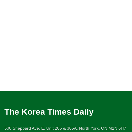
The Korea Times Daily
500 Sheppard Ave. E. Unit 206 & 305A, North York, ON M2N 6H7