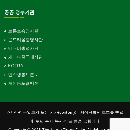
공공 정부기관
토론토총영사관
몬트리올총영사관
벤쿠버총영사관
캐나다한국대사관
KOTRA
민주평통토론토
재외통포협력센터
캐나다한국일보의 모든 기사(content)는 저작권법의 보호를 받으
며, 무단 복제·복사·배포 등을 금합니다.
Copyright © 2026 The Korea Times Dairy. All rights reserved.