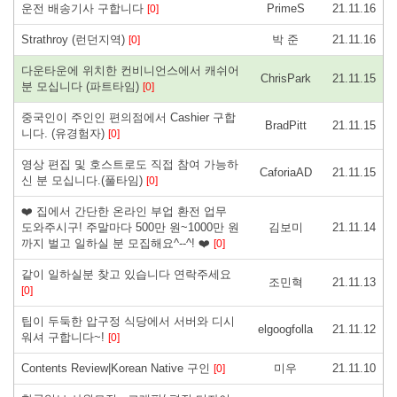
운전 배송기사 구합니다
PrimeS
21.11.16
[0]
Strathroy (런던지역)
박 준
21.11.16
[0]
다운타운에 위치한 컨비니언스에서 캐쉬어
ChrisPark
21.11.15
분 모십니다 (파트타임)
[0]
중국인이 주인인 편의점에서 Cashier 구합
BradPitt
21.11.15
니다. (유경험자)
[0]
영상 편집 및 호스트로도 직접 참여 가능하
CaforiaAD
21.11.15
신 분 모십니다.(풀타임)
[0]
❤️ 집에서 간단한 온라인 부업 환전 업무
도와주시구! 주말마다 500만 원~1000만 원
김보미
21.11.14
까지 벌고 일하실 분 모집해요^--^! ❤️
[0]
같이 일하실분 찾고 있습니다 연락주세요
조민혁
21.11.13
[0]
팁이 두둑한 압구정 식당에서 서버와 디시
elgoogfolla
21.11.12
워셔 구합니다~!
[0]
Contents Review|Korean Native 구인
미우
21.11.10
[0]