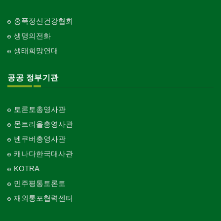
홍푹정신건강협회
생명의전화
생태희망연대
공공 정부기관
토론토총영사관
몬트리올총영사관
벤쿠버총영사관
캐나다한국대사관
KOTRA
민주평통토론토
재외통포협력센터