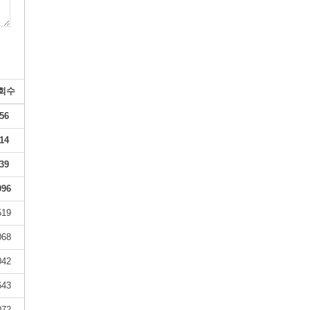
회수
56
14
39
096
519
068
042
643
072