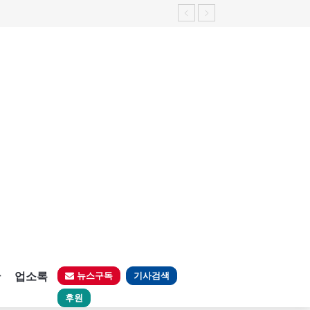
판
업소록
뉴스구독
기사검색
후원