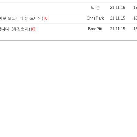
박 준
21.11.16
1
분 모십니다 (파트타임)
ChrisPark
21.11.15
1
[0]
합니다. (유경험자)
BradPitt
21.11.15
1
[0]