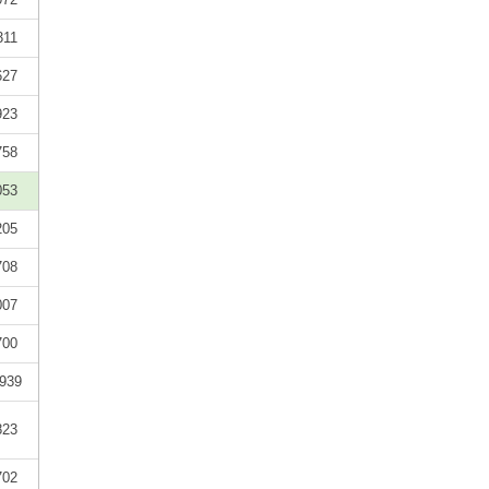
311
627
923
758
053
205
708
007
700
939
823
702