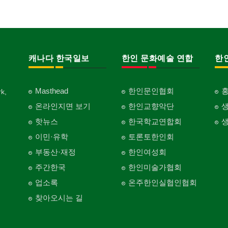
캐나다 한국일보
한인 문화예술 연합
한
Masthead
한인문인협회
k,
온라인지면 보기
한인교향악단
핫뉴스
한국학교연합회
이민·유학
토론토한인회
부동산·재정
한인여성회
주간한국
한인미술가협회
업소록
온주한인실협인협회
찾아오시는 길