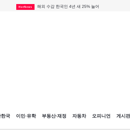
해외 수감 한국인 4년 새 25% 늘어
HotNews
"마약 범죄에 연루됐으니 돈 보내라"
HotNews
GTA 주택거래 전년비 0.9%↓, 전월비 3.2%↑
RealtyFinancing
미 총영사관 총격 용의자 2명 체포
HotNews
살해 전 이미 경찰 찾았던 여성들
HotNews
미시사가서 경찰 수사 중 총격 발생
HotNews
비만·당뇨약 수요 확대에 제약사 웃었다
HotNews
TTC 역무 감독관 97% 파업 찬성
HotNews
캐나다인 33% "생활비 부담에 보험 축소"
HotNews
간한국
이민·유학
부동산·재정
자동차
오피니언
게시