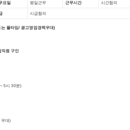
무요일
평일근무
근무시간
시간협의
급
시급협의
또는 풀타임/ 광고영업경력우대)
업직원 구인
 5시 30분)
 우대)