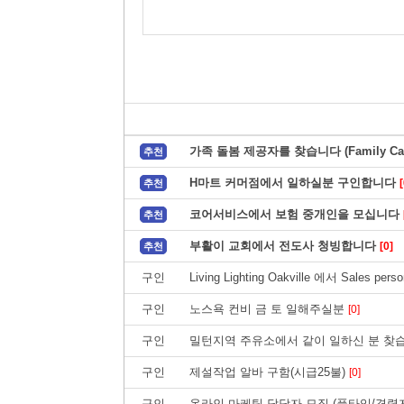
가족 돌봄 제공자를 찾습니다 (Family Care
추천
H마트 커머점에서 일하실분 구인합니다
[
추천
코어서비스에서 보험 중개인을 모십니다
추천
부활이 교회에서 전도사 청빙합니다
[0]
추천
구인
Living Lighting Oakville 에서 Sales 
구인
노스욕 컨비 금 토 일해주실분
[0]
구인
밀턴지역 주유소에서 같이 일하신 분 찾
구인
제설작업 알바 구함(시급25불)
[0]
구인
온라인 마케팅 담당자 모집 (풀타임/경력