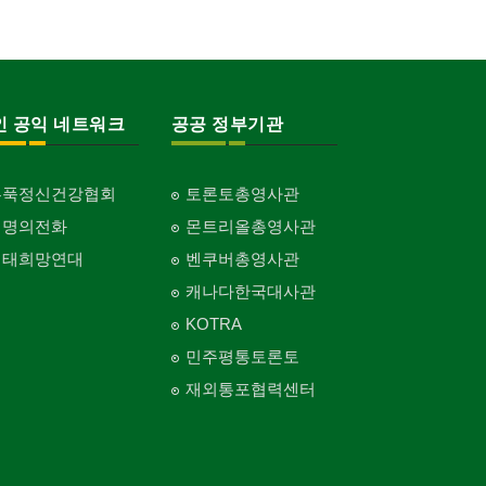
인 공익 네트워크
공공 정부기관
홍푹정신건강협회
토론토총영사관
생명의전화
몬트리올총영사관
생태희망연대
벤쿠버총영사관
캐나다한국대사관
KOTRA
민주평통토론토
재외통포협력센터