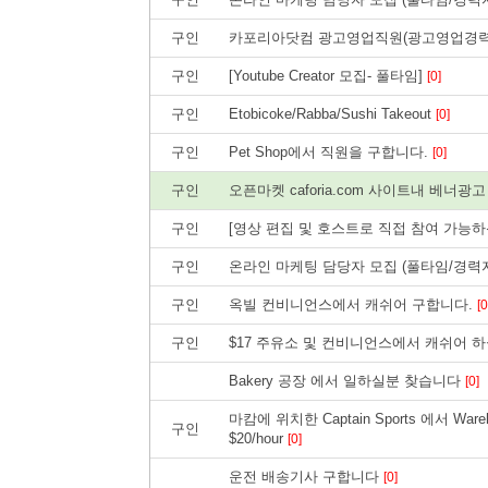
구인
카포리아닷컴 광고영업직원(광고영업경
구인
[Youtube Creator 모집- 풀타임]
[0]
구인
Etobicoke/Rabba/Sushi Takeout
[0]
구인
Pet Shop에서 직원을 구합니다.
[0]
구인
오픈마켓 caforia.com 사이트내 베너
구인
[영상 편집 및 호스트로 직접 참여 가능하
구인
온라인 마케팅 담당자 모집 (풀타임/경력
구인
옥빌 컨비니언스에서 캐쉬어 구합니다.
[0
구인
$17 주유소 및 컨비니언스에서 캐쉬어 하
Bakery 공장 에서 일하실분 찾습니다
[0]
마캄에 위치한 Captain Sports 에서 W
구인
$20/hour
[0]
운전 배송기사 구합니다
[0]