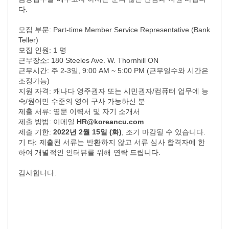
다
.
모집 부문
: Part-time Member Service Representative (Bank
Teller)
모집 인원
: 1
명
근무장소
: 180 Steeles Ave. W. Thornhill ON
근무시간
:
주
2-3
일
, 9:00 AM ~ 5:00 PM (
근무일수와 시간은
조정가능
)
지원 자격
:
캐나다 영주권자 또는 시민권자
/
컴퓨터 업무에 능
숙
/
원어민 수준의 영어 구사 가능하신 분
제출 서류
:
영문 이력서 및 자기 소개서
제출 방법
:
이메일
HR@koreancu.com
제출 기한
:
2022
년
2
월
15
일
(
화
)
,
조기 마감될 수 있습니다
.
기
타
:
제출된 서류는 반환하지 않고 서류 심사 합격자에
한
하여
개별적인 인터뷰를 위해 연락 드립니다
.
감사합니다.