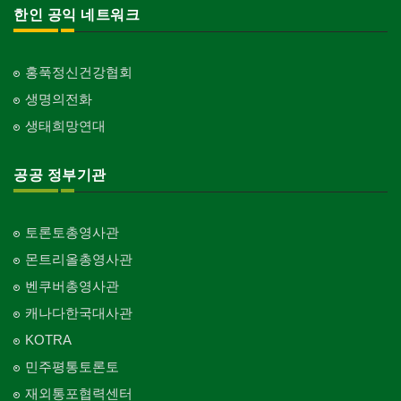
한인 공익 네트워크
홍푹정신건강협회
생명의전화
생태희망연대
공공 정부기관
토론토총영사관
몬트리올총영사관
벤쿠버총영사관
캐나다한국대사관
KOTRA
민주평통토론토
재외통포협력센터