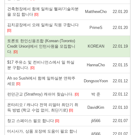
건축현장에서 함께 일하실 헬퍼/기술자분
MatthewCho
22.01.20
을 모집 합니다
[0]
김치공장에서 오래 일하실 직원 구합니다
PrimeS
22.01.20
[0]
토론토 한인신용조합 (Korean (Toronto)
Credit Union)에서 인턴사원을 모집합니
KOREAN
22.01.19
다.
[0]
$17 주유소 및 컨비니언스에서 일 하실
HannaCho
22.01.15
분 구합니다.
[0]
Ah so Sushi에서 함께 일하실분 연락주
DongsooYoon
22.01.12
세요
[0]
런던근교 (Strathroy) 캐쉬어 찾습니다.
박 준
22.01.12
[0]
온타리오 / 캐나다 전역 리얼터 최단기 취
DavidKim
22.01.10
득 방법 (학교 수업 없이, 최단기로)
[0]
창고 스페이스 필요 합니다
jli566
22.01.07
[0]
미시사가, 상품 포장에 도움이 필요 합니
jli566
22.01.07