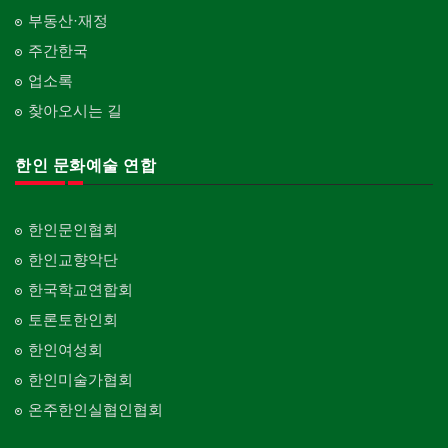
부동산·재정
주간한국
업소록
찾아오시는 길
한인 문화예술 연합
한인문인협회
한인교향악단
한국학교연합회
토론토한인회
한인여성회
한인미술가협회
온주한인실협인협회