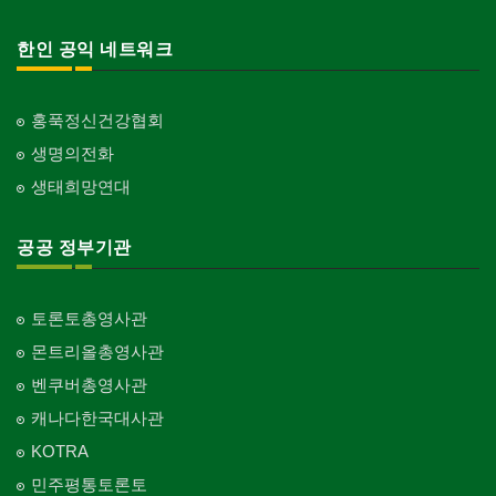
한인 공익 네트워크
홍푹정신건강협회
생명의전화
생태희망연대
공공 정부기관
토론토총영사관
몬트리올총영사관
벤쿠버총영사관
캐나다한국대사관
KOTRA
민주평통토론토