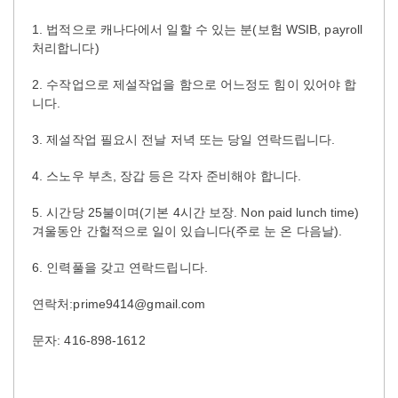
1.
(
WSIB, payroll
법적으로
캐나다에서
일할
수
있는
분
보험
)
처리합니다
2.
수작업으로
제설작업을
함으로
어느정도
힘이
있어야
합
.
니다
3.
.
제설작업
필요시
전날
저녁
또는
당일
연락드립니다
4.
,
.
스노우
부츠
장갑
등은
각자
준비해야
합니다
5.
25
(
4
. Non paid lunch time)
시간당
불이며
기본
시간
보장
(
).
겨울동안
간헐적으로
일이
있습니다
주로
눈
온
다음날
6.
.
인력풀을
갖고
연락드립니다
:prime9414@gmail.com
연락처
: 416-898-1612
문자