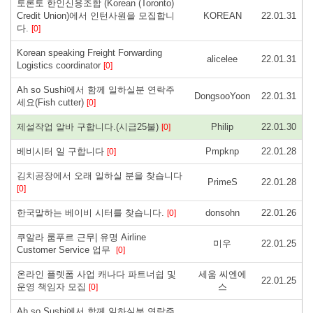
토론토 한인신용조합 (Korean (Toronto)
Credit Union)에서 인턴사원을 모집합니
KOREAN
22.01.31
다.
[0]
Korean speaking Freight Forwarding
alicelee
22.01.31
Logistics coordinator
[0]
Ah so Sushi에서 함께 일하실분 연락주
DongsooYoon
22.01.31
세요(Fish cutter)
[0]
제설작업 알바 구합니다.(시급25불)
Philip
22.01.30
[0]
베비시터 일 구합니다
Pmpknp
22.01.28
[0]
김치공장에서 오래 일하실 분을 찾습니다
PrimeS
22.01.28
[0]
한국말하는 베이비 시터를 찾습니다.
donsohn
22.01.26
[0]
쿠알라 룸푸르 근무| 유명 Airline
미우
22.01.25
Customer Service 업무
[0]
온라인 플렛폼 사업 캐나다 파트너쉽 및
세움 씨엔에
22.01.25
운영 책임자 모집
스
[0]
Ah so Sushi에서 함께 일하실분 연락주