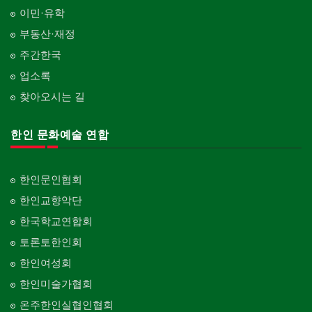
이민·유학
부동산·재정
주간한국
업소록
찾아오시는 길
한인 문화예술 연합
한인문인협회
한인교향악단
한국학교연합회
토론토한인회
한인여성회
한인미술가협회
온주한인실협인협회