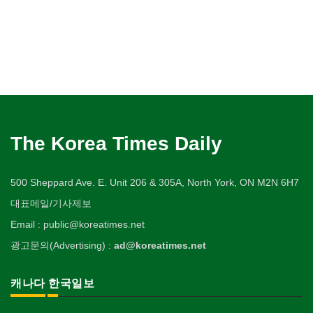
The Korea Times Daily
500 Sheppard Ave. E. Unit 206 & 305A, North York, ON M2N 6H7
대표메일/기사제보
Email : public@koreatimes.net
광고문의(Advertising) :
ad@koreatimes.net
캐나다 한국일보