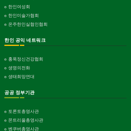
한인여성회
한인미술가협회
온주한인실협인협회
한인 공익 네트워크
홍푹정신건강협회
생명의전화
생태희망연대
공공 정부기관
토론토총영사관
몬트리올총영사관
벤쿠버총영사관