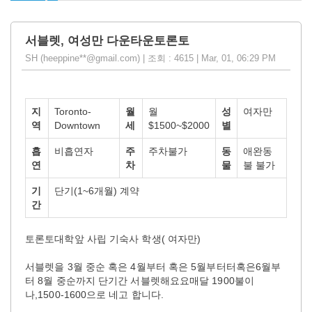
서블렛, 여성만 다운타운토론토
SH (heeppine**@gmail.com) | 조회 : 4615 | Mar, 01, 06:29 PM
지
Toronto-
월
월
성
여자만
역
Downtown
세
$1500~$2000
별
흡
비흡연자
주
주차불가
동
애완동
연
차
물
불 불가
기
단기(1~6개월) 계약
간
토론토대학앞 사립 기숙사 학생( 여자만)
서블렛을 3월 중순 혹은 4월부터 혹은 5월부터터혹은6월부
터 8월 중순까지 단기간 서블렛해요요매달 1900불이
나,1500-1600으로 네고 합니다.