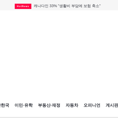
"마약 범죄에 연루됐으니 돈 보내라"
HotNews
토론토 살사축제 총격 용의자 체포
HotNews
세계 10대 구조물서 내려오는 CN타워
CultureSports
이민자의 삶을 문학적 이야기로
CultureSports
미 총영사관 총격 용의자 2명 체포
HotNews
캐나다 공룡 화석, 주화로 탄생
CultureSports
"벌써 내년 여름이 기다려진다"
CultureSports
블루어노인회, 쏠쏠한 지원금 확보
HotNews
캐나다인 33% "생활비 부담에 보험 축소"
HotNews
간한국
이민·유학
부동산·재정
자동차
오피니언
게시