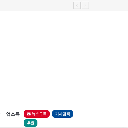
판
업소록
뉴스구독
기사검색
후원