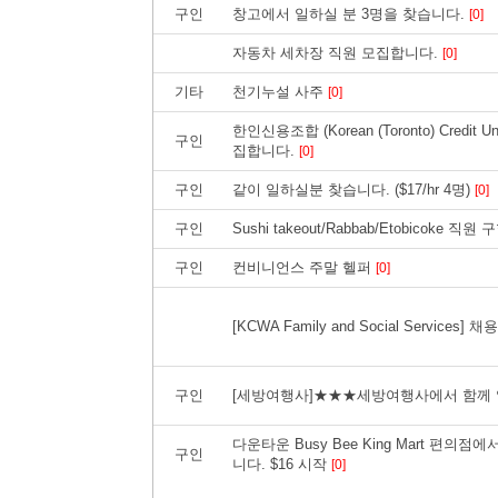
구인
창고에서 일하실 분 3명을 찾습니다.
[0]
자동차 세차장 직원 모집합니다.
[0]
기타
천기누설 사주
[0]
한인신용조합 (Korean (Toronto) Cred
구인
집합니다.
[0]
구인
같이 일하실분 찾습니다. ($17/hr 4명)
[0]
구인
Sushi takeout/Rabbab/Etobicoke 직원
구인
컨비니언스 주말 헬퍼
[0]
[KCWA Family and Social Service
구인
[세방여행사]★★★세방여행사에서 함께
다운타운 Busy Bee King Mart 편의점에서 P
구인
니다. $16 시작
[0]