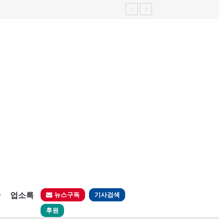
판
업소록
뉴스구독
기사검색
후원