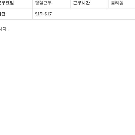
근무요일
평일근무
근무시간
풀타임
시급
$15~$17
니다.