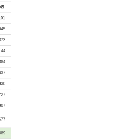
45
101
945
873
144
884
637
930
727
907
677
089