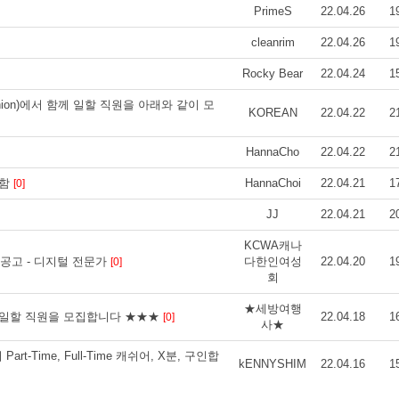
PrimeS
22.04.26
1
cleanrim
22.04.26
1
Rocky Bear
22.04.24
1
it Union)에서 함께 일할 직원을 아래와 같이 모
KOREAN
22.04.22
2
HannaCho
22.04.22
2
 구함
HannaChoi
22.04.21
1
[0]
JJ
22.04.21
2
KCWA캐나
s] 채용공고 - 디지털 전문가
다한인여성
22.04.20
1
[0]
회
★세방여행
 일할 직원을 모집합니다 ★★★
22.04.18
1
[0]
사★
art-Time, Full-Time 캐쉬어, X분, 구인합
kENNYSHIM
22.04.16
1