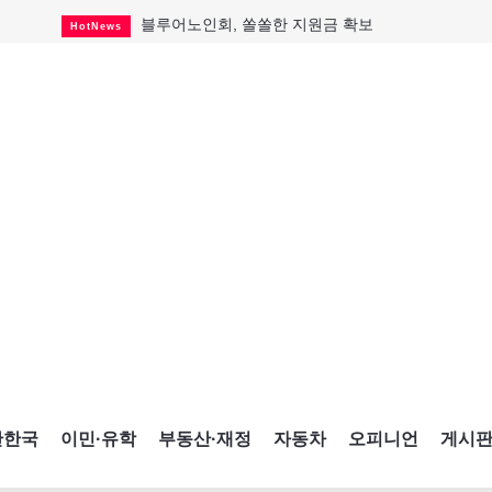
블루어노인회, 쏠쏠한 지원금 확보
HotNews
캐나다인 33% "생활비 부담에 보험 축소"
HotNews
"마약 범죄에 연루됐으니 돈 보내라"
HotNews
토론토 살사축제 총격 용의자 체포
HotNews
세계 10대 구조물서 내려오는 CN타워
CultureSports
이민자의 삶을 문학적 이야기로
CultureSports
미 총영사관 총격 용의자 2명 체포
HotNews
캐나다 공룡 화석, 주화로 탄생
CultureSports
"벌써 내년 여름이 기다려진다"
CultureSports
간한국
이민·유학
부동산·재정
자동차
오피니언
게시