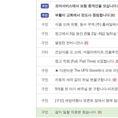
코어서비스에서 보험 중개인을 모십니다
추천
부활이 교회에서 전도사 청빙합니다
[0]
추천
구인
식품 도매 유통. 동서 무역 (주) 홀세일
구인
창고에서 5일 동안 (5월 2일 -6일) 일하
구인
벌링턴 컨비니언스
[0]
기타
건강식품 도,소매, 어필리에이트,인플루
창고 직원 (Full, Part Time) 모집합니다.
[
구인
★ 다운타운 The UPS Store에서 파
구인
자동차 세차 같이 하실 분을구합니다.
[0]
구인
9개월 된 아기 봐주실 분 구합니다-리치
구인
[구인] 세방여행사 토론토 점에서 함께 
구인
같이 일할 직원분 찾습니다.
[0]