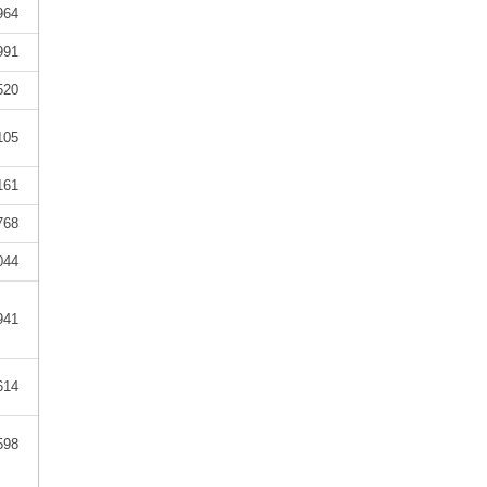
964
991
520
105
161
768
044
941
614
598