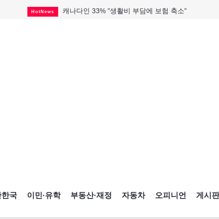
캐나다인 33% "생활비 부담에 보험 축소"
HotNews
해외 수감 한국인 4년 새 25% 늘어
HotNews
"마약 범죄에 연루됐으니 돈 보내라"
HotNews
토론토 살사축제 총격 용의자 체포
HotNews
세계 10대 구조물서 내려오는 CN타워
CultureSports
미시사가서 경찰 수사 중 총격 발생
HotNews
미 총영사관 총격 용의자 2명 체포
HotNews
캐나다 공룡 화석, 주화로 탄생
CultureSports
블루어노인회, 쏠쏠한 지원금 확보
HotNews
간한국
이민·유학
부동산·재정
자동차
오피니언
게시