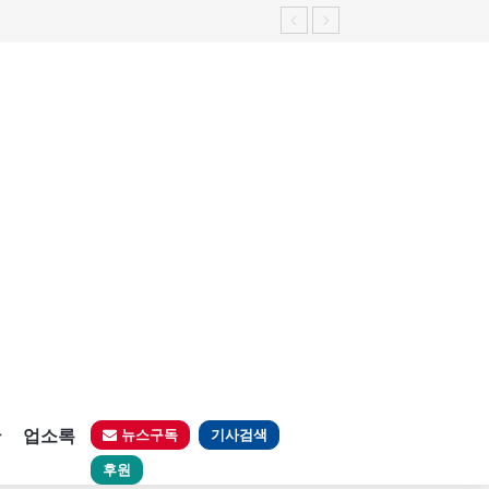
판
업소록
뉴스구독
기사검색
후원