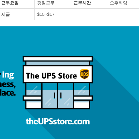
근무요일
평일근무
근무시간
오후타임
시급
$15~$17