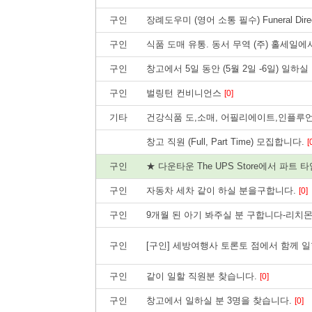
구인
장례도우미 (영어 소통 필수) Funeral Directo
구인
식품 도매 유통. 동서 무역 (주) 홀세일
구인
창고에서 5일 동안 (5월 2일 -6일) 일하
구인
벌링턴 컨비니언스
[0]
기타
건강식품 도,소매, 어필리에이트,인플루
창고 직원 (Full, Part Time) 모집합니다.
[
구인
★ 다운타운 The UPS Store에서 파
구인
자동차 세차 같이 하실 분을구합니다.
[0]
구인
9개월 된 아기 봐주실 분 구합니다-리치
구인
[구인] 세방여행사 토론토 점에서 함께 
구인
같이 일할 직원분 찾습니다.
[0]
구인
창고에서 일하실 분 3명을 찾습니다.
[0]