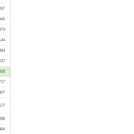
267
945
873
144
884
637
930
727
907
677
088
964