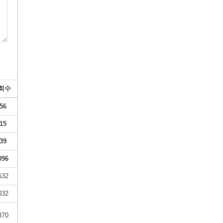
회수
56
15
39
096
632
032
370